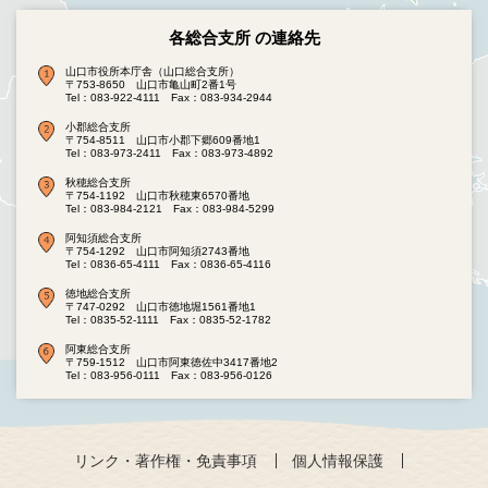
各総合支所 の連絡先
山口市役所本庁舎（山口総合支所）
〒753-8650 山口市亀山町2番1号
Tel：083-922-4111
Fax：083-934-2944
小郡総合支所
〒754-8511 山口市小郡下郷609番地1
Tel：083-973-2411
Fax：083-973-4892
秋穂総合支所
〒754-1192 山口市秋穂東6570番地
Tel：083-984-2121
Fax：083-984-5299
阿知須総合支所
〒754-1292 山口市阿知須2743番地
Tel：0836-65-4111
Fax：0836-65-4116
徳地総合支所
〒747-0292 山口市徳地堀1561番地1
Tel：0835-52-1111
Fax：0835-52-1782
阿東総合支所
〒759-1512 山口市阿東徳佐中3417番地2
Tel：083-956-0111
Fax：083-956-0126
リンク・著作権・免責事項
個人情報保護