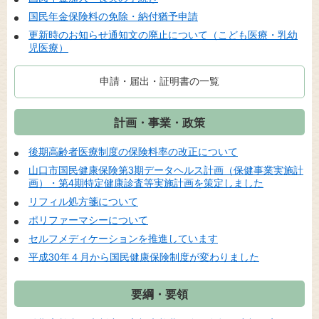
国民年金保険料の免除・納付猶予申請
更新時のお知らせ通知文の廃止について（こども医療・乳幼
児医療）
申請・届出・証明書の一覧
計画・事業・政策
後期高齢者医療制度の保険料率の改正について
山口市国民健康保険第3期データヘルス計画（保健事業実施計
画）・第4期特定健康診査等実施計画を策定しました
リフィル処方箋について
ポリファーマシーについて
セルフメディケーションを推進しています
平成30年４月から国民健康保険制度が変わりました
要綱・要領