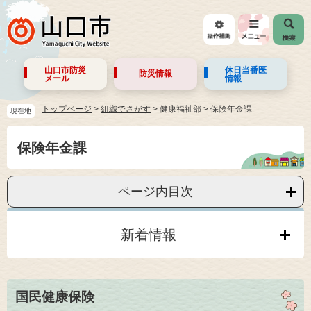
山口市防災
休日当番医
防災情報
メール
情報
トップページ
>
組織でさがす
>
健康福祉部
>
保険年金課
現在地
保険年金課
ページ内目次
新着情報
国民健康保険