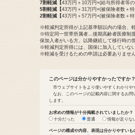
7割軽減【
43万円＋10万円×(給与所得者等の
5割軽減【
43万円＋31万円×(被保険者数＋
2割軽減【
43万円＋57万円×(被保険者数＋
※軽減判定所得が上記基準額以内の場合、
※特定同一世帯所属者…後期高齢者医療制
保加入者がいる方。以降継続して移行時の
※軽減判定所得には、国保に加入していな
※軽減を受けるための申請は必要ありませ
このページは分かりやすかったですか
市ウェブサイトをより使いやすくわかりやす
なお、このページの記載内容に関するお問い
します。
お求めの情報が十分掲載されていましたか？
十分だった
普通
情報が足りな
ページの構成や内容、表現は分かりやすいも