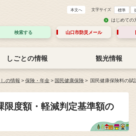
文字サイズ
本文へ
標準
はじめての
検索する
山口市防災
メール
しごとの情報
観光情報
らしの情報
>
保険・年金
>
国民健康保険
国民健康保険料の賦
課限度額・軽減判定基準額の