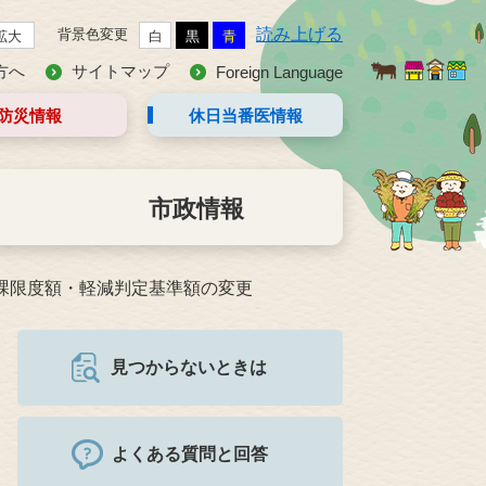
読み上げる
背景色変更
拡大
白
黒
青
方へ
サイトマップ
Foreign Language
防災情報
休日当番医
情報
市政情報
課限度額・軽減判定基準額の変更
見つからないときは
よくある質問と回答