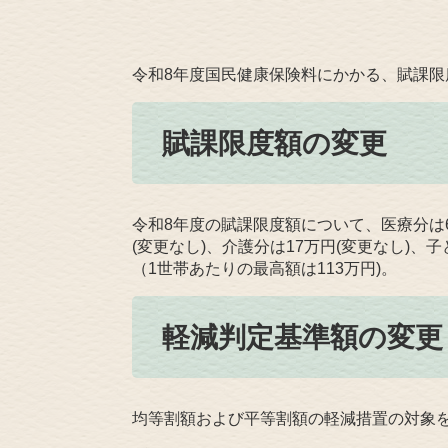
​令和8年度国民健康保険料にかかる、賦課
賦課限度額の変更
令和8年度の賦課限度額について、医療分は6
(変更なし)、介護分は17万円(変更なし)、
（1世帯あたりの最高額は113万円)。
軽減判定基準額の変更
均等割額および平等割額の軽減措置の対象