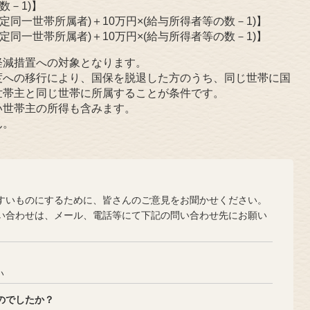
数－1)】
特定同一世帯所属者)＋10万円×(給与所得者等の数－1)】
特定同一世帯所属者)＋10万円×(給与所得者等の数－1)】
軽減措置への対象となります。
度への移行により、国保を脱退した方のうち、同じ世帯に国
世帯主と同じ世帯に所属することが条件です。
い世帯主の所得も含みます。
ん。
？
いものにするために、皆さんのご意見をお聞かせください。
合わせは、メール、電話等にて下記の問い合わせ先にお願い
い
のでしたか？