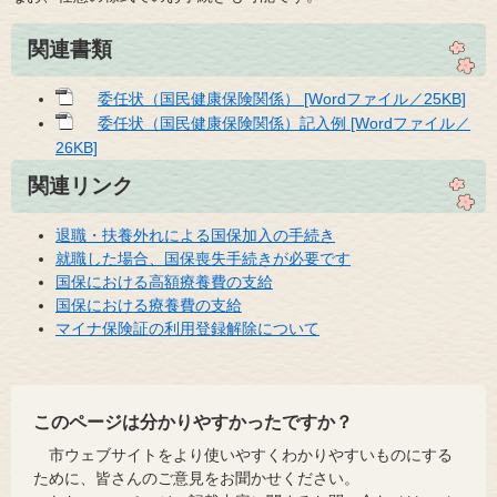
関連書類
委任状（国民健康保険関係） [Wordファイル／25KB]
委任状（国民健康保険関係）記入例 [Wordファイル／
26KB]
関連リンク
退職・扶養外れによる国保加入の手続き
就職した場合、国保喪失手続きが必要です
国保における高額療養費の支給
国保における療養費の支給
マイナ保険証の利用登録解除について
このページは分かりやすかったですか？
市ウェブサイトをより使いやすくわかりやすいものにする
ために、皆さんのご意見をお聞かせください。