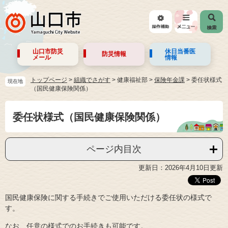
山口市防災
休日当番医
防災情報
メール
情報
トップページ
>
組織でさがす
>
健康福祉部
>
保険年金課
>
委任状様式
現在地
（国民健康保険関係）
委任状様式（国民健康保険関係）
ページ内目次
更新日：2026年4月10日更新
国民健康保険に関する手続きでご使用いただける委任状の様式で
す。
なお、任意の様式でのお手続きも可能です。