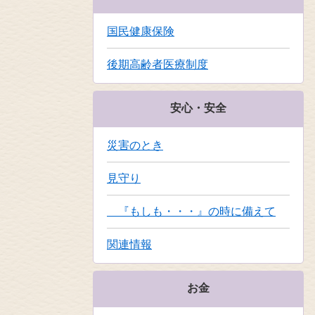
国民健康保険
後期高齢者医療制度
安心・安全
災害のとき
見守り
『もしも・・・』の時に備えて
関連情報
お金