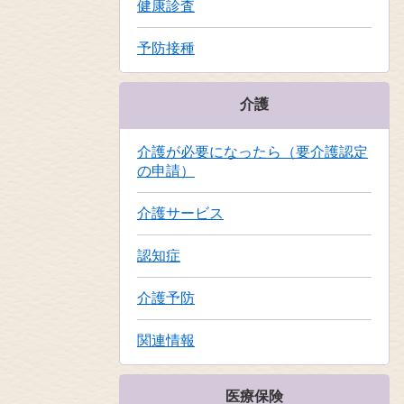
健康診査
予防接種
介護
介護が必要になったら（要介護認定
の申請）
介護サービス
認知症
介護予防
関連情報
医療保険