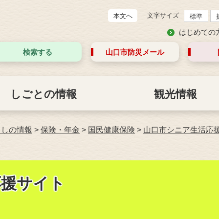
文字サイズ
本文へ
標準
はじめての
検索する
山口市防災
メール
しごとの情報
観光情報
らしの情報
>
保険・年金
>
国民健康保険
>
山口市シニア生活応
応援サイト