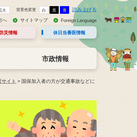
読み上げる
背景色変更
拡大
白
黒
青
方へ
サイトマップ
Foreign Language
防災情報
休日当番医
情報
市政情報
援サイト
>
国保加入者の方が交通事故などに