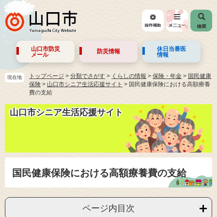
山口市防災
休日当番医
防災情報
メール
情報
トップページ
>
分類でさがす
>
くらしの情報
>
保険・年金
>
国民健康
現在地
保険
>
山口市シニア生活応援サイト
>
国民健康保険における高額療養
費の支給
山口市シニア生活応援サイト
国民健康保険における高額療養費の支給
ページ内目次