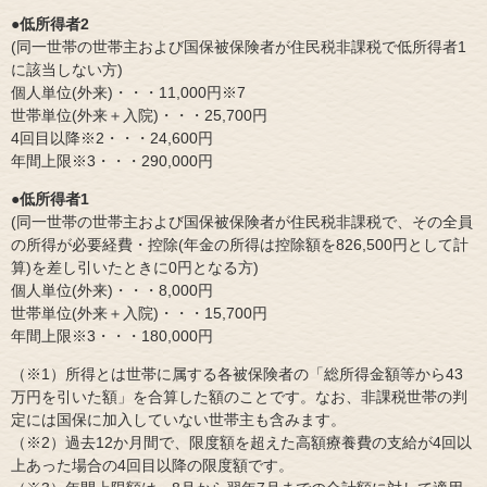
●低所得者2
(同一世帯の世帯主および国保被保険者が住民税非課税で低所得者1
に該当しない方)
個人単位(外来)・・・11,000円※7
世帯単位(外来＋入院)・・・25,700円
4回目以降※2・・・24,600円
年間上限※3・・・290,000円
●低所得者1
(同一世帯の世帯主および国保被保険者が住民税非課税で、その全員
の所得が必要経費・控除(年金の所得は控除額を826,500円として計
算)を差し引いたときに0円となる方)
個人単位(外来)・・・8,000円
世帯単位(外来＋入院)・・・15,700円
年間上限※3・・・180,000円
（※1）所得とは世帯に属する各被保険者の「総所得金額等から43
万円を引いた額」を合算した額のことです。なお、非課税世帯の判
定には国保に加入していない世帯主も含みます。
（※2）過去12か月間で、限度額を超えた高額療養費の支給が4回以
上あった場合の4回目以降の限度額です。