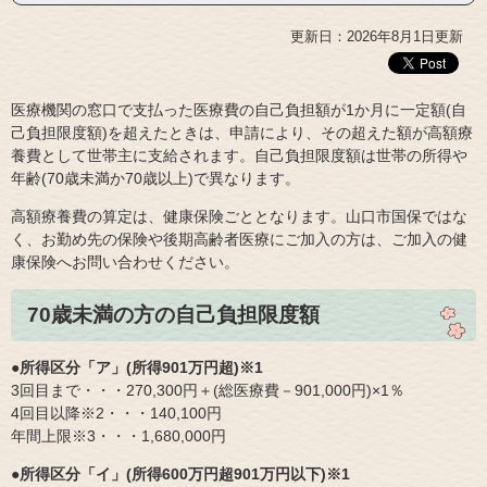
更新日：2026年8月1日更新
医療機関の窓口で支払った医療費の自己負担額が1か月に一定額(自
己負担限度額)を超えたときは、申請により、その超えた額が高額療
養費として世帯主に支給されます。自己負担限度額は世帯の所得や
年齢(70歳未満か70歳以上)で異なります。
高額療養費の算定は、健康保険ごととなります。山口市国保ではな
く、お勤め先の保険や後期高齢者医療にご加入の方は、ご加入の健
康保険へお問い合わせください。
70歳未満の方の自己負担限度額
●所得区分「ア」(所得901万円超)※1
3回目まで・・・270,300円＋(総医療費－901,000円)×1％
4回目以降※2・・・140,100円
年間上限※3・・・1,680,000円
●所得区分「イ」(所得600万円超901万円以下)※1