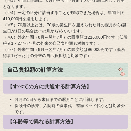
（※3）年間上限額は、8月から翌年7月までの合計額に対して適用
となります。
（※4）一定の区分に該当することが確認できた場合は、年間上限
410,000円を適用します。
（※5）70歳以上とは、70歳の誕生日を迎えられた月の翌月から(誕
生日が1日の場合はその月から)をいいます。
（※6）外来年間（8月～翌年7月）の限度額は216,000円です（低所
得者1・2だった月の外来の自己負担額も対象です）。
（※7）外来年間（8月～翌年7月）の限度額は96,000円です（低所
得者1だった月の外来の自己負担額も対象です）。
自己負担額の計算方法
【すべての方に共通する計算方法】
各月の1日から末日までの暦月ごとに計算します。
保険外の診療、入院時の食事代、差額ベッド代などは対象外
です。
【年齢等で異なる計算方法】