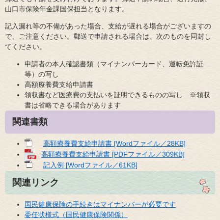
山口市保険年金課国保担当となります。
記入漏れ等の不備があった場合、支給が遅れる場合がございますの
で、ご注意ください。郵送で申請される場合は、次のものを同封し
てください。
申請者の本人確認書類（マイナンバーカード、運転免許証
等）の写し
高額療養費支給申請書
領収書など医療費の支払いを証明できるものの写し ※領収
書は省略できる場合があります
関連書類
高額療養費支給申請書 [Wordファイル／28KB]
高額療養費支給申請書 [PDFファイル／309KB]
記入例 [Wordファイル／61KB]
関連リンク
国民健康保険の手続きはマイナンバーが必要です
委任状様式（国民健康保険関係）