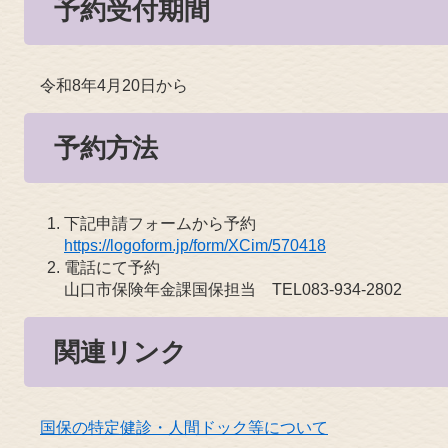
予約受付期間
令和8年4月20日から​
予約方法
下記申請フォームから予約
https://logoform.jp/form/XCim/570418
電話にて予約
山口市保険年金課国保担当 TEL083-934-2802
関連リンク
国保の特定健診・人間ドック等について