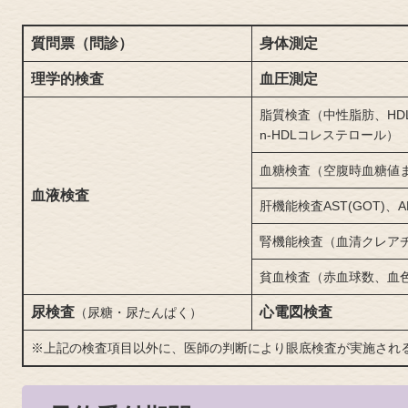
質問票（問診）
身体測定
理学的検査
血圧測定
脂質検査（中性脂肪、HD
n-HDLコレステロール）
血糖検査（空腹時血糖値ま
血液検査
肝機能検査AST(GOT)、AL
腎機能検査（血清クレアチ
貧血検査（赤血球数、血
尿検査
心電図検査
（尿糖・尿たんぱく）
※上記の検査項目以外に、医師の判断により眼底検査が実施され