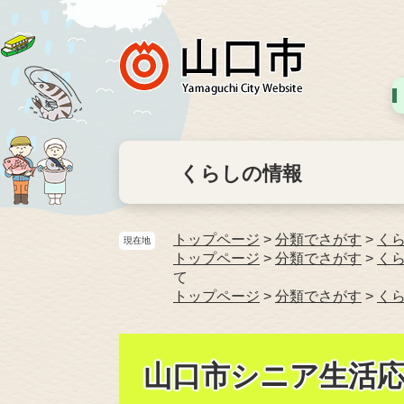
くらしの情報
トップページ
>
分類でさがす
>
く
現在地
トップページ
>
分類でさがす
>
く
て
トップページ
>
分類でさがす
>
く
山口市シニア生活