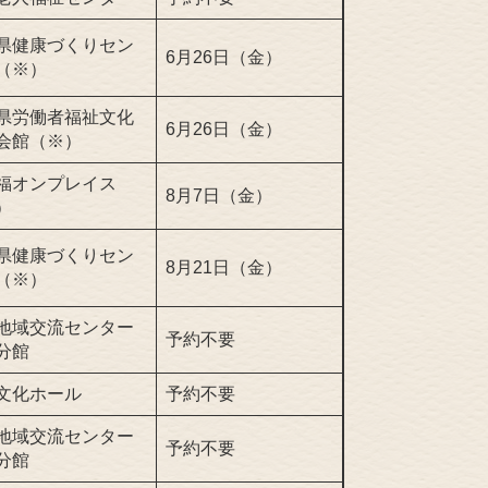
県健康づくりセン
6月26日（金）
（※）
県労働者福祉文化
6月26日（金）
会館（※）
福オンプレイス
8月7日（金）
）
県健康づくりセン
8月21日（金）
（※）
地域交流センター
予約不要
分館
文化ホール
予約不要
地域交流センター
予約不要
分館