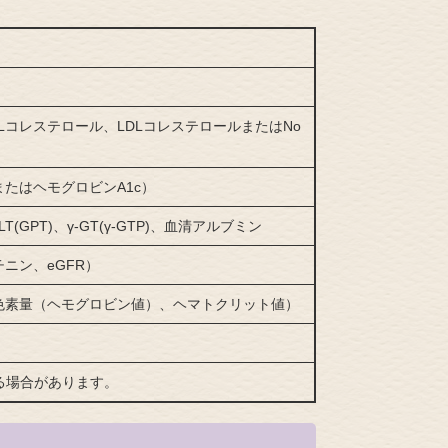
Lコレステロール、LDLコレステロールまたはNo
たはヘモグロビンA1c）
T(GPT)、γ-GT(γ-GTP)、血清アルブミン
ニン、eGFR）
色素量（ヘモグロビン値）、ヘマトクリット値）
る場合があります。