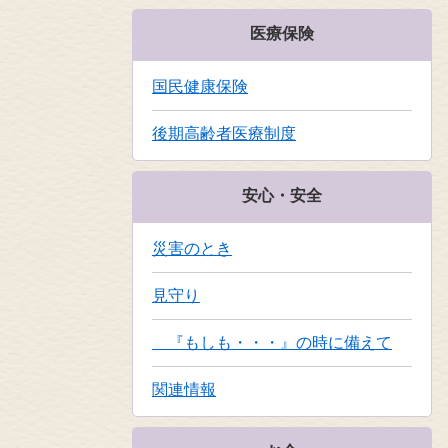
医療保険
国民健康保険
後期高齢者医療制度
安心・安全
災害のとき
見守り
『もしも・・・』の時に備えて
関連情報