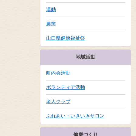
運動
農業
山口県健康福祉祭
地域活動
町内会活動
ボランティア活動
老人クラブ
ふれあい・いきいきサロン
健康づくり