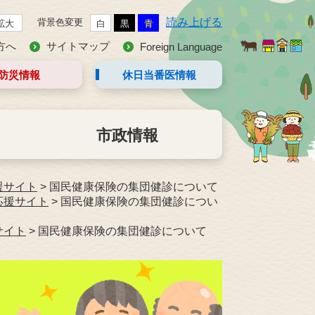
読み上げる
背景色変更
拡大
白
黒
青
方へ
サイトマップ
Foreign Language
防災情報
休日当番医
情報
市政情報
援サイト
>
国民健康保険の集団健診について
応援サイト
>
国民健康保険の集団健診につい
サイト
>
国民健康保険の集団健診について