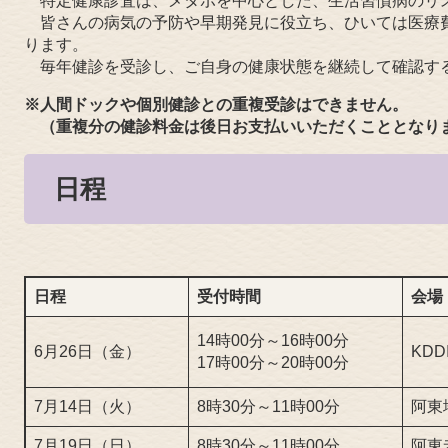
特定健康診査は、メタボを中心とした、生活習慣病のリ
皆さんの病気の予防や早期発見に役立ち、ひいては医療
ります。
毎年健診を受診し、ご自身の健康状態を継続して確認す
※人間ドックや個別健診との重複受診はできません。
（重複分の健診料金は後日お支払いいただくこととなり
日程
日程
受付時間
会場
14時00分～16時00分
6月26日（金）
KD
17時00分～20時00分
7月14日（火）
8時30分～11時00分
阿東
7月19日（日）
8時30分～11時00分
阿東