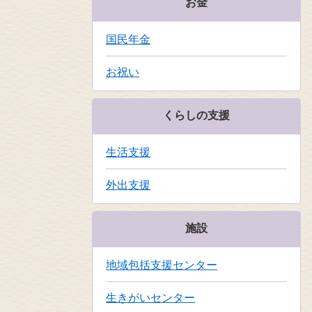
お金
国民年金
お祝い
くらしの支援
生活支援
外出支援
施設
地域包括支援センター
生きがいセンター