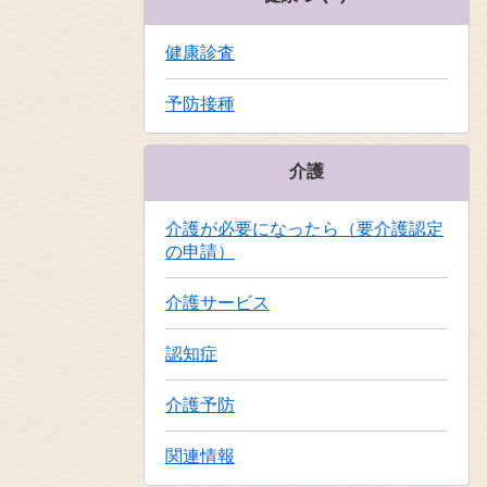
健康診査
予防接種
介護
介護が必要になったら（要介護認定
の申請）
介護サービス
認知症
介護予防
関連情報