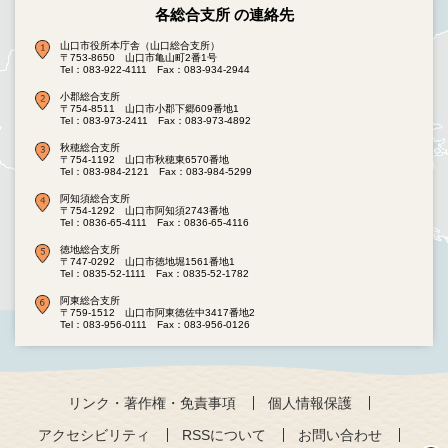
各総合支所 の連絡先
山口市役所本庁舎（山口総合支所）
〒753-8650 山口市亀山町2番1号
Tel：083-922-4111
Fax：083-934-2944
小郡総合支所
〒754-8511 山口市小郡下郷609番地1
Tel：083-973-2411
Fax：083-973-4892
秋穂総合支所
〒754-1192 山口市秋穂東6570番地
Tel：083-984-2121
Fax：083-984-5299
阿知須総合支所
〒754-1292 山口市阿知須2743番地
Tel：0836-65-4111
Fax：0836-65-4116
徳地総合支所
〒747-0292 山口市徳地堀1561番地1
Tel：0835-52-1111
Fax：0835-52-1782
阿東総合支所
〒759-1512 山口市阿東徳佐中3417番地2
Tel：083-956-0111
Fax：083-956-0126
リンク・著作権・免責事項
個人情報保護
アクセシビリティ
RSSについて
お問い合わせ