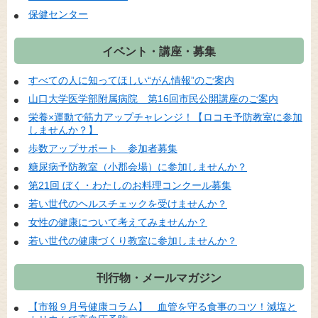
保健センター
イベント・講座・募集
すべての人に知ってほしい“がん情報”のご案内
山口大学医学部附属病院 第16回市民公開講座のご案内
栄養×運動で筋力アップチャレンジ！【ロコモ予防教室に参加
しませんか？】
歩数アップサポート 参加者募集
糖尿病予防教室（小郡会場）に参加しませんか？
第21回 ぼく・わたしのお料理コンクール募集
若い世代のヘルスチェックを受けませんか？
女性の健康について考えてみませんか？
若い世代の健康づくり教室に参加しませんか？
刊行物・メールマガジン
【市報９月号健康コラム】 血管を守る食事のコツ！減塩と