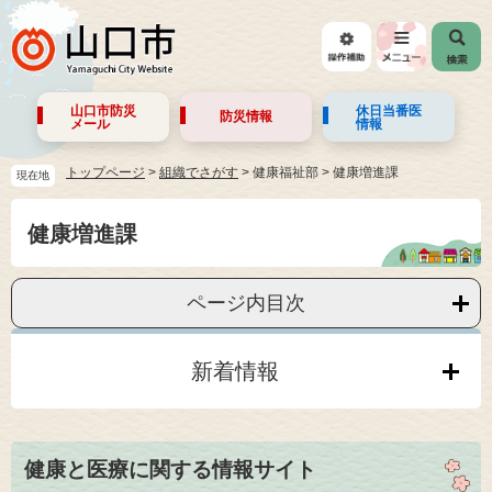
山口市防災
休日当番医
防災情報
メール
情報
トップページ
>
組織でさがす
>
健康福祉部
>
健康増進課
現在地
健康増進課
ページ内目次
新着情報
健康と医療に関する情報サイト