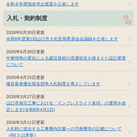
令和８年度指名停止措置を公表します
入札・契約制度
2026年6月30日更新
令和8年度第1回山口市入札監視委員会会議録を公表します
2026年6月30日更新
中東情勢の変化による建設資材の流通状況を踏まえた設計変更
について
2026年4月15日更新
優良業者優先指名競争入札制度を導入しています
2026年3月27日更新
山口市発注工事における「インフレスライド条項」の運用を改
定します(令和8年4月1日)
2026年3月11日更新
入札時に提出する工事費内訳書への労務費等の記載について
（R8.3.11更新）