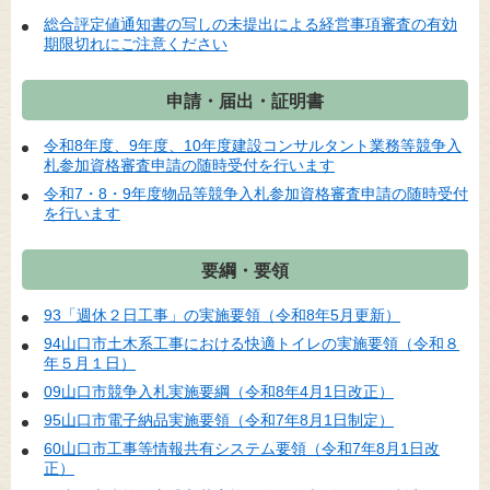
総合評定値通知書の写しの未提出による経営事項審査の有効
期限切れにご注意ください
申請・届出・証明書
令和8年度、9年度、10年度建設コンサルタント業務等競争入
札参加資格審査申請の随時受付を行います
令和7・8・9年度物品等競争入札参加資格審査申請の随時受付
を行います
要綱・要領
93「週休２日工事」の実施要領（令和8年5月更新）
94山口市土木系工事における快適トイレの実施要領（令和８
年５月１日）
09山口市競争入札実施要綱（令和8年4月1日改正）
95山口市電子納品実施要領（令和7年8月1日制定）
60山口市工事等情報共有システム要領（令和7年8月1日改
正）