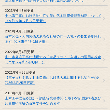
法定福利費を内訳明示した請負代金内訳書について
2023年6月6日更新
土木系工事における熱中症対策に係る現場管理費補正について
（令和５年６月６日更新）
2023年4月3日更新
資本関係・人的関係のある会社等の同一入札への参加を制限し
ます（令和5年4月1日適用）
2022年8月4日更新
山口市発注工事に適用する「単品スライド条項」の運用を改定
します（令和4年8月4日）
2021年6月25日更新
【電子入札を除く】山口市における入札に関するお知らせ(令
和3年6月25日更新)
2018年1月5日更新
土木工事に係る設計・調査等業務委託における管理技術者及び
照査技術者等の資格要件を定めます