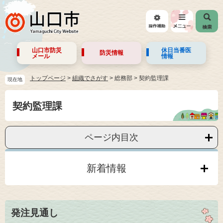
山口市防災
休日当番医
防災情報
メール
情報
トップページ
>
組織でさがす
>
総務部
>
契約監理課
現在地
契約監理課
ページ内目次
新着情報
発注見通し