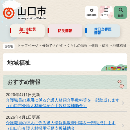
山口市防災
休日当番医
防災情報
メール
情報
トップページ
>
分類でさがす
>
くらしの情報
>
健康・福祉
>
地域福祉
現在地
地域福祉
おすすめ情報
2026年4月1日更新
介護職員の雇用に係る介護人材紹介手数料等を一部助成します
（山口市介護人材確保紹介手数料等補助金）
2026年4月1日更新
介護職員の求人に係る求人情報掲載費用等を一部助成します
（山口市介護人材採用活動支援補助金）