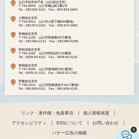
山口市役所本庁舎（山口総合支所）
〒753-8650 山口市亀山町2番1号
Tel：083-922-4111
Fax：083-934-2944
小郡総合支所
〒754-8511 山口市小郡下郷609番地1
Tel：083-973-2411
Fax：083-973-4892
秋穂総合支所
〒754-1192 山口市秋穂東6570番地
Tel：083-984-2121
Fax：083-984-5299
阿知須総合支所
〒754-1292 山口市阿知須2743番地
Tel：0836-65-4111
Fax：0836-65-4116
徳地総合支所
〒747-0292 山口市徳地堀1561番地1
Tel：0835-52-1111
Fax：0835-52-1782
阿東総合支所
〒759-1512 山口市阿東徳佐中3417番地2
Tel：083-956-0111
Fax：083-956-0126
リンク・著作権・免責事項
個人情報保護
アクセシビリティ
RSSについて
お問い合わせ
バナー広告の掲載