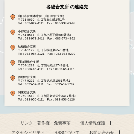
各総合支所 の連絡先
山口市役所本庁舎（山口総合支所）
〒753-8650 山口市亀山町2番1号
Tel：083-922-4111
Fax：083-934-2944
小郡総合支所
〒754-8511 山口市小郡下郷609番地1
Tel：083-973-2411
Fax：083-973-4892
秋穂総合支所
〒754-1192 山口市秋穂東6570番地
Tel：083-984-2121
Fax：083-984-5299
阿知須総合支所
〒754-1292 山口市阿知須2743番地
Tel：0836-65-4111
Fax：0836-65-4116
徳地総合支所
〒747-0292 山口市徳地堀1561番地1
Tel：0835-52-1111
Fax：0835-52-1782
阿東総合支所
〒759-1512 山口市阿東徳佐中3417番地2
Tel：083-956-0111
Fax：083-956-0126
リンク・著作権・免責事項
個人情報保護
アクセシビリティ
RSSについて
お問い合わせ