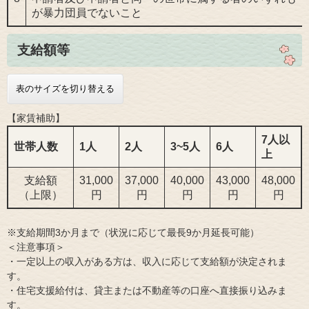
が暴力団員でないこと
支給額等
表のサイズを切り替える
【家賃補助】
7人以
世帯人数
1人
2人
3~5人
6人
上
支給額
31,000
37,000
40,000
43,000
48,000
（上限）
円
円
円
円
円
※支給期間3か月まで（状況に応じて最長9か月延長可能）
＜注意事項＞
・一定以上の収入がある方は、収入に応じて支給額が決定されま
す。
・住宅支援給付は、貸主または不動産等の口座へ直接振り込みま
す。​