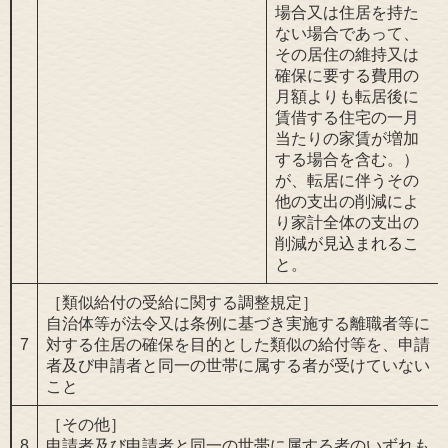
場合又は住居を持た
ない場合であって、
その居住の維持又は
確保に要する費用の
月額よりも転居後に
賃借する住宅の一月
当たりの家賃が増加
する場合を含む。）
が、転居に伴うその
他の支出の削減によ
り家計全体の支出の
削減が見込まれるこ
と。
［類似給付の受給に関する調整規定］
自治体等が法令又は条例に基づき実施する離職者等に
7
対する住居の確保を目的とした類似の給付等を、申請
者及び申請者と同一の世帯に属する者が受けていない
こと
［その他］
8
申請者及び申請者と同一の世帯に属する者のいずれも