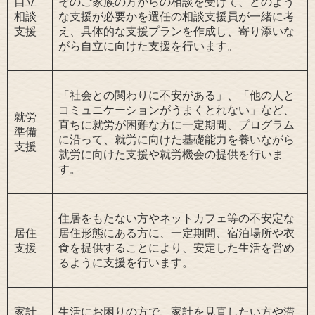
自立
そのご家族の方からの相談を受けて、どのよう
相談
な支援が必要かを選任の相談支援員が一緒に考
支援
え、具体的な支援プランを作成し、寄り添いな
がら自立に向けた支援を行います。
「社会との関わりに不安がある」、「他の人と
コミュニケーションがうまくとれない」など、
就労
直ちに就労が困難な方に一定期間、プログラム
準備
に沿って、就労に向けた基礎能力を養いながら
支援
就労に向けた支援や就労機会の提供を行いま
す。
住居をもたない方やネットカフェ等の不安定な
居住
居住形態にある方に、一定期間、宿泊場所や衣
支援
食を提供することにより、安定した生活を営め
るように支援を行います。
家計
生活にお困りの方で、家計を見直したい方や滞