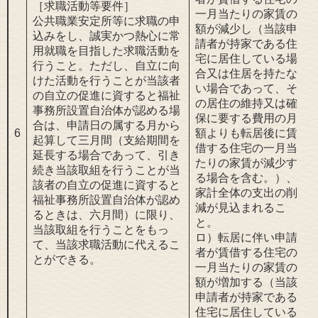
［求職活動等要件］
一月当たりの家賃の
公共職業安定所等に求職の申
額が減少し（当該申
込みをし、誠実かつ熱心に常
請者が持家である住
用就職を目指した求職活動を
宅に居住している場
行うこと。ただし、自立に向
合又は住居を持たな
けた活動を行うことが当該者
い場合であって、そ
の自立の促進に資すると福祉
の居住の維持又は確
事務所設置自治体が認める場
保に要する費用の月
合は、申請日の属する月から
6
額よりも転居後に賃
起算して三月間（支給期間を
借する住宅の一月当
延長する場合であって、引き
たりの家賃が減少す
続き当該取組を行うことが当
る場合を含む。）、
該者の自立の促進に資すると
家計全体の支出の削
福祉事務所設置自治体が認め
減が見込まれるこ
るときは、六月間）に限り、
と。
当該取組を行うことをもっ
ロ）転居に伴い申請
て、当該求職活動に代えるこ
者が賃借する住宅の
とができる。
一月当たりの家賃の
額が増加する（当該
申請者が持家である
住宅に居住している