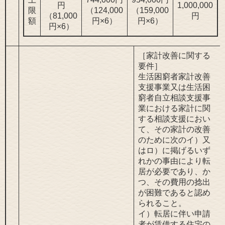
円
1,000,000
限
（124,000
（159,000
（81,000
円
額
円×6）
円×6）
円×6）
［家計改善に関する
要件］
生活困窮者家計改善
支援事業又は生活困
窮者自立相談支援事
業における家計に関
する相談支援におい
て、その家計の改善
のために次のイ）又
はロ）に掲げるいず
れかの事由により転
居が必要であり、か
つ、その費用の捻出
が困難であると認め
られること。
イ）転居に伴い申請
者が賃借する住宅の