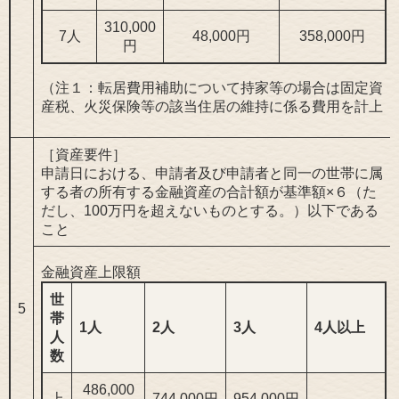
310,000
7人
48,000円
358,000円
円
（注１：転居費用補助について持家等の場合は固定資
産税、火災保険等の該当住居の維持に係る費用を計上
［資産要件］
申請日における、申請者及び申請者と同一の世帯に属
する者の所有する金融資産の合計額が基準額×６（た
だし、100万円を超えないものとする。）以下である
こと
金融資産上限額
世
5
帯
1人
2人
3人
4人以上
人
数
486,000
上
744,000円
954,000円