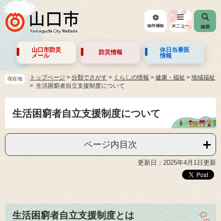
山口市防災
休日当番医
防災情報
メール
情報
トップページ
>
分類でさがす
>
くらしの情報
>
健康・福祉
>
地域福祉
現在地
生活困窮者自立支援制度について
生活困窮者自立支援制度について
ページ内目次
更新日：2025年4月1日更新
生活困窮者自立支援制度とは