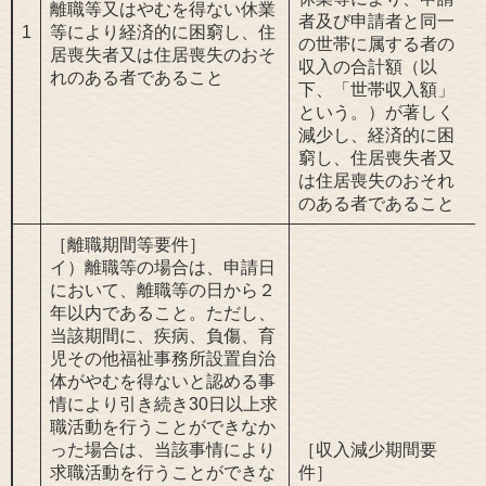
離職等又はやむを得ない休業
者及び申請者と同一
1
等により経済的に困窮し、住
の世帯に属する者の
居喪失者又は住居喪失のおそ
収入の合計額（以
れのある者であること
下、「世帯収入額」
という。）が著しく
減少し、経済的に困
窮し、住居喪失者又
は住居喪失のおそれ
のある者であること
［離職期間等要件］
イ）離職等の場合は、申請日
において、離職等の日から２
年以内であること。ただし、
当該期間に、疾病、負傷、育
児その他福祉事務所設置自治
体がやむを得ないと認める事
情により引き続き30日以上求
職活動を行うことができなか
った場合は、当該事情により
［収入減少期間要
求職活動を行うことができな
件］