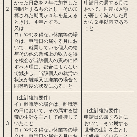
かった日数を２年に加算した
申請日の属する月に
2
期間とするものとし、その加
おいて、世帯収入額
算された期間が４年を超える
が著しく減少した月
ときは、４年とする。
から２年以内である
又は
こと
ロ）やむを得ない休業等の場
合は、申請日の属する月にお
いて、就業している個人の給
与その他の業務上の収入を得
る機会が当該個人の責めに帰
すべき理由、都合によらない
で減少し、当該個人の就労の
状況が離職又は廃業の場合と
同等程度の状況にあること
［生計維持要件］
イ）離職等の場合は、離職等
の日において、その属する世
［生計維持要件］
帯の生計を主として維持して
申請日の属する月に
3
いたこと
おいて、その属する
ロ）やむを得ない休業等の場
世帯の生計を主とし
合は、申請日の属する月にお
て維持していること