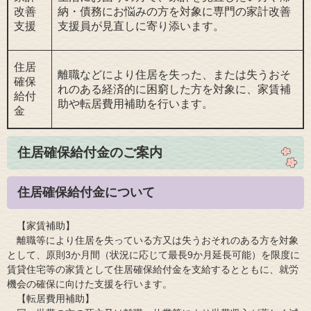
改善
納・債務にお悩みの方を対象に専門の家計改善
支援
支援員が見直しに寄り添います。
住居
離職などにより住居を失った、または失うおそ
確保
れのある経済的に困窮した方を対象に、家賃補
給付
助や転居費用補助を行います。
金
住居確保給付金のご案内
住居確保給付金について
【家賃補助】
離職等により住居を失っている方又は失うおそれのある方を対象
として、原則3か月間（状況に応じて最長9か月延長可能）を限度に
賃貸住宅等の家賃として住居確保給付金を支給するとともに、就労
機会の確保に向けた支援を行います。
【転居費用補助】