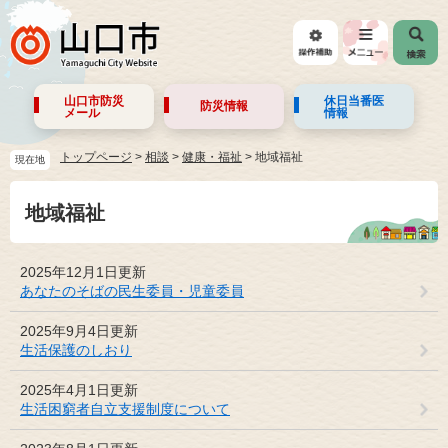
山口市防災
休日当番医
防災情報
メール
情報
トップページ
>
相談
>
健康・福祉
>
地域福祉
現在地
地域福祉
2025年12月1日更新
あなたのそばの民生委員・児童委員
2025年9月4日更新
生活保護のしおり
2025年4月1日更新
生活困窮者自立支援制度について