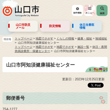
山口市防災
休日当番医
防災情報
メール
情報
トップページ
>
地図でさがす
>
くらしの情報
>
健康・福祉
>
地域福祉
現在地
山口市阿知須健康福祉センター
トップページ
>
地図でさがす
>
地図でさがす
>
施設一覧
>
休日・夜間
急病診療所・保健センター
山口市阿知須健康福祉センター
山口市阿知須健康福祉センター
更新日：2023年12月25日更新
郵便番号
754-1277