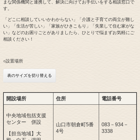
まな関係機関と連携して、解決に向けてお手伝いをする相談窓口で
す。
「どこに相談していいかわからない」「介護と子育ての両立が難し
い」「生活が苦しい」「家族がひきこもり」「失業して住む家がな
い」などのお困りごとがありましたら、ひとりで悩まずお気軽にご
相談ください！
○設置場所
表のサイズを切り替える
開設場所
住所
電話番号
中央地域包括支援
センター 併設
山口市朝倉町5番
083－934－
4号
3338
【担当地域】大