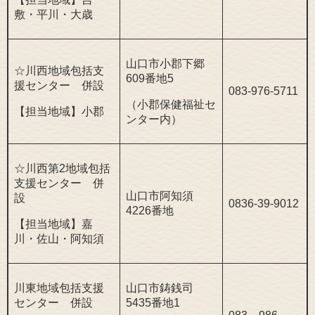
敷・平川・大歳
山口市小郡下郷
☆川西地域包括支
609番地5
援センター 併設
083-976-5711
（小郡保健福祉セ
【担当地域】小郡
ンター内）
☆川西第2地域包括
支援センター 併
山口市阿知須
設
0836-39-9012
4226番地
【担当地域】嘉
川・佐山・阿知須
川東地域包括支援
山口市鋳銭司
センター 併設
5435番地1