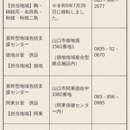
083－986－
【担当地域】陶・
※令和5年7月29
2077
鋳銭司・名田島・
日に移転しまし
秋穂・秋穂二島
た。
基幹型地域包括支
山口市徳地堀
援センター
1561番地1
0835－52－
徳地分室 併設
0670
（徳地地域複合型
拠点施設内）
【担当地域】徳地
基幹型地域包括支
山口市阿東徳佐中
援センター
3382番地
083－956－
阿東分室 併設
0995
（阿東保健センタ
ー内）
【担当地域】阿東