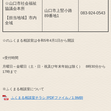
☆山口市社会福祉
協議会本所
山口市上竪小路
083-924-0543
89番地1
【担当地域】市内
全域
☆のふくまる相談室は令和5年4月1日から開設
○受付時間
月曜日～金曜日（土・日・祝及び年末年始は除く） 8時30分から
17時まで
※ふくまる相談室について
ふくまる相談室チラシ [PDFファイル／1.9MB]