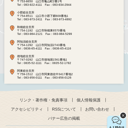
〒753-8650 山口市亀山町2番1号
Tel：083-922-4111
Fax：083-934-2944
小郡総合支所
〒754-8511 山口市小郡下郷609番地1
Tel：083-973-2411
Fax：083-973-4892
秋穂総合支所
〒754-1192 山口市秋穂東6570番地
Tel：083-984-2121
Fax：083-984-5299
阿知須総合支所
〒754-1292 山口市阿知須2743番地
Tel：0836-65-4111
Fax：0836-65-4116
徳地総合支所
〒747-0292 山口市徳地堀1561番地1
Tel：0835-52-1111
Fax：0835-52-1782
阿東総合支所
〒759-1512 山口市阿東徳佐中3417番地2
Tel：083-956-0111
Fax：083-956-0126
リンク・著作権・免責事項
個人情報保護
アクセシビリティ
RSSについて
お問い合わせ
バナー広告の掲載