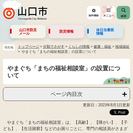
山口市防災
休日当番医
防災情報
メール
情報
トップページ
>
分類でさがす
>
くらしの情報
>
健康・福祉
>
地域福祉
現在地
やまぐち「まちの福祉相談室」の設置について
やまぐち「まちの福祉相談室」の設置につ
いて
ページ内目次
更新日：2023年8月1日更新
やまぐち「まちの福祉相談室」は、【高齢】、【障がい】、【子
ども】、【生活困窮】などのお困りごとに、専門の相談員がさまざ