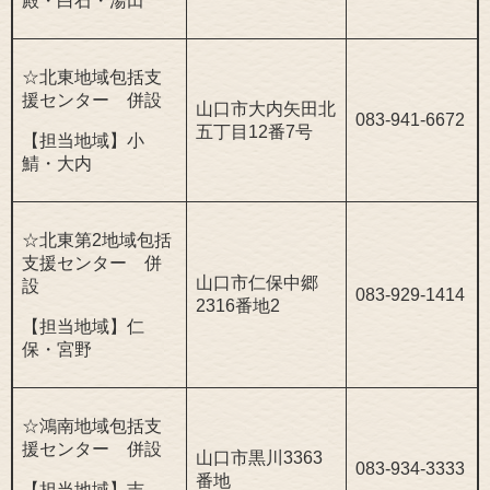
殿・白石・湯田
☆北東地域包括支
援センター 併設
山口市大内矢田北
083-941-6672
五丁目12番7号
【担当地域】小
鯖・大内
☆北東第2地域包括
支援センター 併
山口市仁保中郷
設
083-929-1414
2316番地2
【担当地域】仁
保・宮野
☆鴻南地域包括支
援センター 併設
山口市黒川3363
083-934-3333
番地
【担当地域】吉