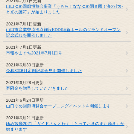
2021年7月1日更新
山口ゆめ回廊博覧会事業「うちら！ななゆめ調査団！海の七姫
と光の護符」が始まりました
2021年7月1日更新
山口市産業交流拠点施設KDDI維新ホールのグランドオープン
記念式典を開催しました
2021年7月1日更新
市報やまぐち2021年7月1日号
2021年6月30日更新
令和3年6月定例記者会見を開催しました
2021年6月28日更新
寄附金を贈呈していただきました
2021年6月24日更新
山口ゆめ回廊博覧会オープニングイベントを開催します
2021年6月21日更新
ゆめ散歩2021「ガイドさんと行く！とっておきのまち歩き」が
始まります