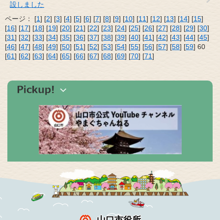
設しました
ページ：
[
1
] [
2
] [
3
] [
4
] [
5
] [
6
] [
7
] [
8
] [
9
] [
10
] [
11
] [
12
] [
13
] [
14
] [
15
]
[
16
] [
17
] [
18
] [
19
] [
20
] [
21
] [
22
] [
23
] [
24
] [
25
] [
26
] [
27
] [
28
] [
29
] [
30
]
[
31
] [
32
] [
33
] [
34
] [
35
] [
36
] [
37
] [
38
] [
39
] [
40
] [
41
] [
42
] [
43
] [
44
] [
45
]
[
46
] [
47
] [
48
] [
49
] [
50
] [
51
] [
52
] [
53
] [
54
] [
55
] [
56
] [
57
] [
58
] [
59
] 60
[
61
] [
62
] [
63
] [
64
] [
65
] [
66
] [
67
] [
68
] [
69
] [
70
] [
71
]
山口市役所