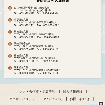
各総合支所 の連絡先
山口市役所本庁舎（山口総合支所）
〒753-8650 山口市亀山町2番1号
Tel：083-922-4111
Fax：083-934-2944
小郡総合支所
〒754-8511 山口市小郡下郷609番地1
Tel：083-973-2411
Fax：083-973-4892
秋穂総合支所
〒754-1192 山口市秋穂東6570番地
Tel：083-984-2121
Fax：083-984-5299
阿知須総合支所
〒754-1292 山口市阿知須2743番地
Tel：0836-65-4111
Fax：0836-65-4116
徳地総合支所
〒747-0292 山口市徳地堀1561番地1
Tel：0835-52-1111
Fax：0835-52-1782
阿東総合支所
〒759-1512 山口市阿東徳佐中3417番地2
Tel：083-956-0111
Fax：083-956-0126
リンク・著作権・免責事項
個人情報保護
アクセシビリティ
RSSについて
お問い合わせ