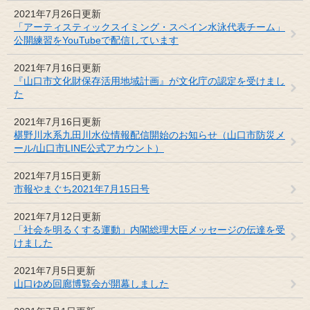
2021年7月26日更新
「アーティスティックスイミング・スペイン水泳代表チーム」
公開練習をYouTubeで配信しています
2021年7月16日更新
『山口市文化財保存活用地域計画』が文化庁の認定を受けまし
た
2021年7月16日更新
椹野川水系九田川水位情報配信開始のお知らせ（山口市防災メ
ール/山口市LINE公式アカウント）
2021年7月15日更新
市報やまぐち2021年7月15日号
2021年7月12日更新
「社会を明るくする運動」内閣総理大臣メッセージの伝達を受
けました
2021年7月5日更新
山口ゆめ回廊博覧会が開幕しました