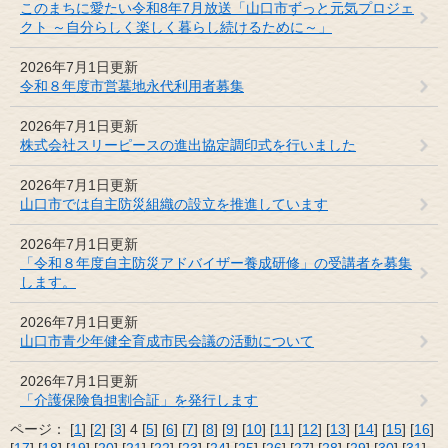
このまちに愛たい令和8年7月放送「山口市ずっと元気プロジェ
クト ～自分らしく楽しく暮らし続けるために～」
2026年7月1日更新
令和８年度市営墓地永代利用者募集
2026年7月1日更新
株式会社スリーピースの進出協定調印式を行いました
2026年7月1日更新
山口市では自主防災組織の設立を推進しています
2026年7月1日更新
「令和８年度自主防災アドバイザー養成研修」の受講者を募集
します。
2026年7月1日更新
山口市青少年健全育成市民会議の活動について
2026年7月1日更新
「介護保険負担割合証」を発行します
ページ：
[
1
] [
2
] [
3
] 4 [
5
] [
6
] [
7
] [
8
] [
9
] [
10
] [
11
] [
12
] [
13
] [
14
] [
15
] [
16
]
[
17
] [
18
] [
19
] [
20
] [
21
] [
22
] [
23
] [
24
] [
25
] [
26
] [
27
] [
28
] [
29
] [
30
] [
31
]