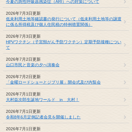
今夏の急性呼吸器感染症（ARI）への対策について
2026年7月3日更新
低未利用土地等確認書の発行について（低未利用土地等の譲渡
に係る所得税及び個人住民税の特例措置関係）
2026年7月3日更新
HPVワクチン（子宮頸がん予防ワクチン）定期予防接種につい
て
2026年7月2日更新
山口市民と音楽の夕べ演奏会
2026年7月2日更新
「金曜ロードショーとジブリ展」開会式及び内覧会
2026年7月1日更新
大村益次郎生誕地ワールド in 大村！
2026年7月1日更新
令和8年6月定例記者会見を開催しました
2026年7月1日更新