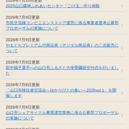
2026年7月10日更新
2026山口森林ふれあいセンター「こけ玉」作り体験
2026年7月9日更新
市民交流棟コンビニエンスストア運営に係る事業者選考公募型
プロポーザルの実施について
2026年7月9日更新
やまぐちプレミアム付商品券（デジタル商品券）の二次販売に
ついて
2026年7月9日更新
田中陽子選手への山口市ふるさと大使委嘱状交付式を行いまし
た
2026年7月8日更新
「山口市移住者交流会～ゆかりびとの集い～2026vol.1」を開
催します
2026年7月8日更新
山口市シェアサイクル事業運営業務に係る公募型プロポーザル
の実施について