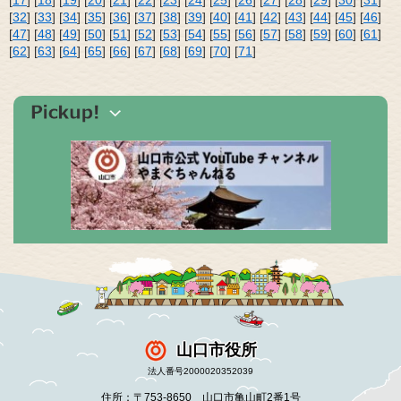
[
32
] [
33
] [
34
] [
35
] [
36
] [
37
] [
38
] [
39
] [
40
] [
41
] [
42
] [
43
] [
44
] [
45
] [
46
]
[
47
] [
48
] [
49
] [
50
] [
51
] [
52
] [
53
] [
54
] [
55
] [
56
] [
57
] [
58
] [
59
] [
60
] [
61
]
[
62
] [
63
] [
64
] [
65
] [
66
] [
67
] [
68
] [
69
] [
70
] [
71
]
山口市役所
法人番号2000020352039
住所：〒753-8650 山口市亀山町2番1号