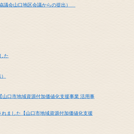
域協議会山口地区会議からの提出）
した
供）
【山口市地域資源付加価値化支援事業 活用事
発されました【山口市地域資源付加価値化支援