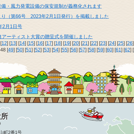
設備・風力発電設備の保安規制が義務化されます
り（第66号 2023年2月1日発行）を掲載しました
年2月1日号
進アーティスト大賞の贈呈式を開催しました
 [
12
] [
13
] [
14
] [
15
] [
16
] [
17
] [
18
] [
19
] [
20
] [
21
] [
22
] [
23
] [
24
] [
25
] [
26
]
 48 [
49
] [
50
] [
51
] [
52
] [
53
] [
54
] [
55
] [
56
] [
57
] [
58
] [
59
] [
60
] [
61
] [
62
] [
役所
9
亀山町2番1号