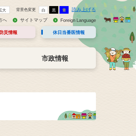
読み上げる
背景色変更
拡大
白
黒
青
方へ
サイトマップ
Foreign Language
防災情報
休日当番医
情報
市政情報