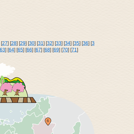
 [
27
] [
28
] [
29
] [
30
] [
31
] [
32
] [
33
] [
34
] [
35
] [
36
] [
3
63
] [
64
] [
65
] [
66
] [
67
] [
68
] [
69
] [
70
] [
71
]