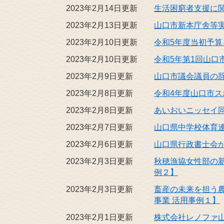
2023年2月14日更新
生活困窮者支援に
2023年2月13日更新
山口市新本庁舎等
2023年2月10日更新
令和5年度当初予算
2023年2月10日更新
令和5年第1回山
2023年2月9日更新
山口市議会議員の
2023年2月8日更新
令和4年度山口市
2023年2月8日更新
あいおいニッセイ
2023年2月7日更新
山口県中学校体育
2023年2月6日更新
山口県行政書士会
2023年2月3日更新
秋穂漁協女性部の
例２】
2023年2月3日更新
畜産の未来を担う農
事業 活用事例１】
2023年2月1日更新
株式会社レノファ