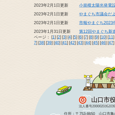
2023年2月1日更新
小規模太陽光発電
2023年2月1日更新
やまぐち市議会だよ
2023年2月1日更新
市報やまぐち2023
2023年1月31日更新
第12回やまぐち新
ページ：
[
1
] [
2
] [
3
] [
4
] [
5
] [
6
] [
7
] [
8
] [
9
] [
10
] [
11
]
7
] [
38
] [
39
] [
40
] [
41
] [
42
] [
43
] [
44
] [
45
] [
46
] [
47
]
山口市
法人番号200002035203
住所：〒753-8650 山口市