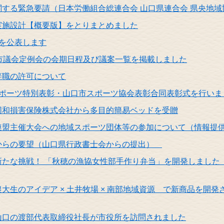
関する緊急要請（日本労働組合総連合会 山口県連合会 県央地
実施設計【概要版】をとりまとめました
を公表します
口市議会定例会の会期日程及び議案一覧を掲載しました
辞職の許可について
スポーツ特別表彰・山口市スポーツ協会表彰合同表彰式を行いま
同和損害保険株式会社から多目的簡易ベッドを受贈
連盟主催大会への地域スポーツ団体等の参加について（情報提
からの要望（山口県行政書士会からの提出）
新たな挑戦！ 「秋穂の漁協女性部手作り弁当」を開発しました
大生のアイデア × 土井牧場 × 南部地域資源 で新商品を開
山口の渡部代表取締役社長が市役所を訪問されました