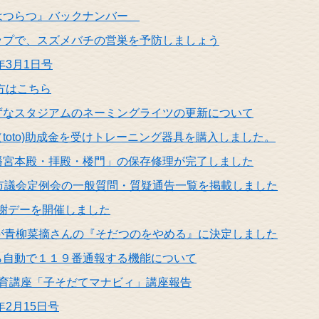
はつらつ』バックナンバー
ップで、スズメバチの営巣を予防しましょう
年3月1日号
の方はこちら
ずなスタジアムのネーミングライツの更新について
toto)助成金を受けトレーニング器具を購入しました。
幡宮本殿・拝殿・楼門」の保存修理が完了しました
口市議会定例会の一般質問・質疑通告一覧を掲載しました
感謝デーを開催しました
賞が青柳菜摘さんの『そだつのをやめる』に決定しました
ら自動で１１９番通報する機能について
教育講座「子そだてマナビィ」講座報告
年2月15日号