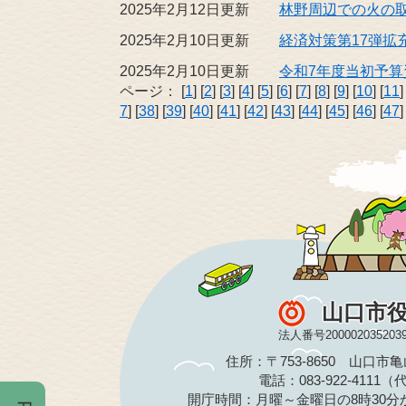
2025年2月12日更新
林野周辺での火の
2025年2月10日更新
経済対策第17弾拡
2025年2月10日更新
令和7年度当初予
ページ：
[
1
] [
2
] [
3
] [
4
] [
5
] [
6
] [
7
] [
8
] [
9
] [
10
] [
11
]
7
] [
38
] [
39
] [
40
] [
41
] [
42
] [
43
] [
44
] [
45
] [
46
] [
47
]
山口市
法人番号200002035203
住所：〒753-8650 山口市
電話：083-922-4111
開庁時間：月曜～金曜日の8時30分か