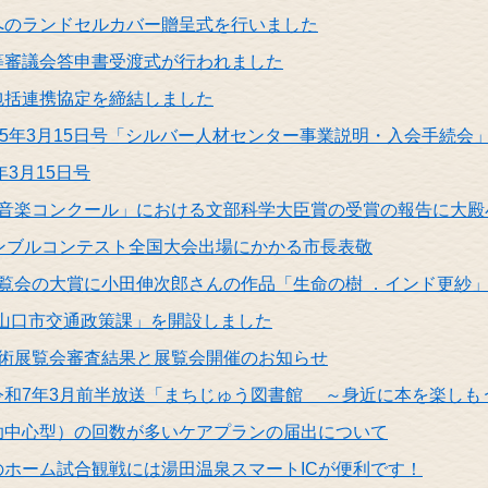
へのランドセルカバー贈呈式を行いました
等審議会答申書受渡式が行われました
包括連携協定を締結しました
25年3月15日号「シルバー人材センター事業説明・入会手続
年3月15日号
も音楽コンクール」における文部科学大臣賞の受賞の報告に大殿
ンブルコンテスト全国大会出場にかかる市長表敬
展覧会の大賞に小田伸次郎さんの作品「生命の樹 ．インド更紗
ージ「山口市交通政策課」を開設しました
美術展覧会審査結果と展覧会開催のお知らせ
令和7年3月前半放送「まちじゅう図書館 ～身近に本を楽しも
助中心型）の回数が多いケアプランの届出について
ホーム試合観戦には湯田温泉スマートICが便利です！​