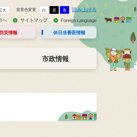
読み上げる
背景色変更
拡大
白
黒
青
方へ
サイトマップ
Foreign Language
防災情報
休日当番医
情報
市政情報