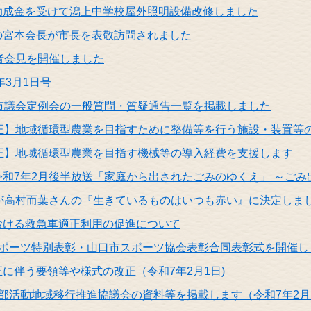
助成金を受けて潟上中学校屋外照明設備改修しました
の宮本会長が市長を表敬訪問されました
者会見を開催しました
年3月1日号
口市議会定例会の一般質問・質疑通告一覧を掲載しました
補正】地域循環型農業を目指すために整備等を行う施設・装置等
補正】地域循環型農業を目指す機械等の導入経費を支援します
和7年2月後半放送「家庭から出されたごみのゆくえ」 ～ごみ
賞が高村而葉さんの『生きているものはいつも赤い』に決定しま
おける救急車適正利用の促進について
スポーツ特別表彰・山口市スポーツ協会表彰合同表彰式を開催し
に伴う要領等や様式の改正（令和7年2月1日)
部活動地域移行推進協議会の資料等を掲載します（令和7年2月