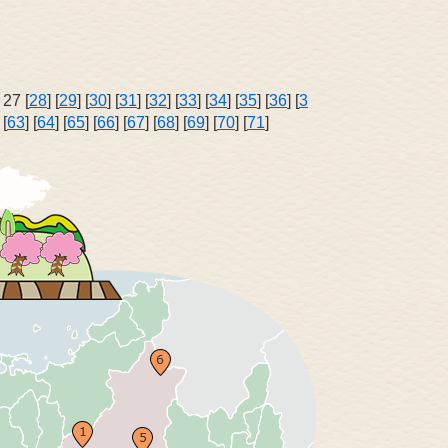
] 27 [
28
] [
29
] [
30
] [
31
] [
32
] [
33
] [
34
] [
35
] [
36
] [
3
 [
63
] [
64
] [
65
] [
66
] [
67
] [
68
] [
69
] [
70
] [
71
]