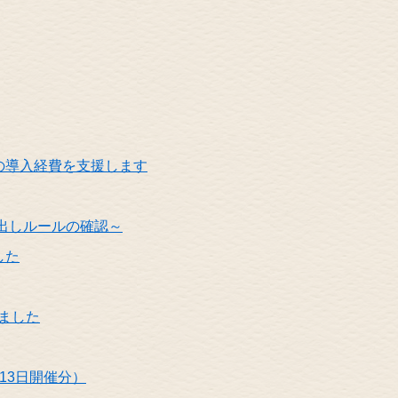
の導入経費を支援します
出しルールの確認～
した
ました
13日開催分）