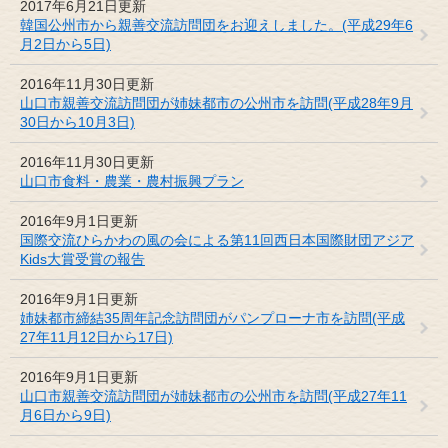
2017年6月21日更新
韓国公州市から親善交流訪問団をお迎えしました。(平成29年6
月2日から5日)
2016年11月30日更新
山口市親善交流訪問団が姉妹都市の公州市を訪問(平成28年9月
30日から10月3日)
2016年11月30日更新
山口市食料・農業・農村振興プラン
2016年9月1日更新
国際交流ひらかわの風の会による第11回西日本国際財団アジア
Kids大賞受賞の報告
2016年9月1日更新
姉妹都市締結35周年記念訪問団がパンプローナ市を訪問(平成
27年11月12日から17日)
2016年9月1日更新
山口市親善交流訪問団が姉妹都市の公州市を訪問(平成27年11
月6日から9日)