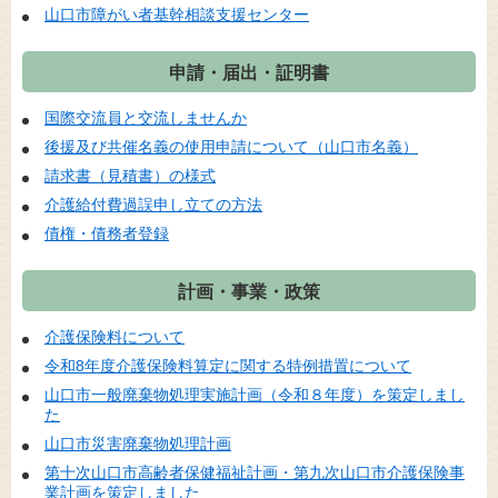
山口市障がい者基幹相談支援センター
申請・届出・証明書
国際交流員と交流しませんか
後援及び共催名義の使用申請について（山口市名義）
請求書（見積書）の様式
介護給付費過誤申し立ての方法
債権・債務者登録
計画・事業・政策
介護保険料について
令和8年度介護保険料算定に関する特例措置について
山口市一般廃棄物処理実施計画（令和８年度）を策定しまし
た
山口市災害廃棄物処理計画
第十次山口市高齢者保健福祉計画・第九次山口市介護保険事
業計画を策定しました