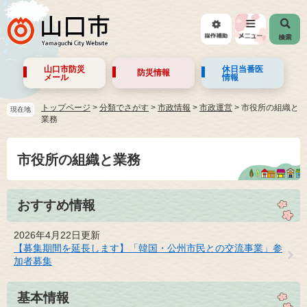
山口市防災
休日当番医
防災情報
メール
情報
トップページ
>
分類でさがす
>
市政情報
>
市政運営
>
市役所の組織と
現在地
業務
市役所の組織と業務
おすすめ情報
2026年4月22日更新
【募集期間を延長します】「韓国・公州市民との交流事業」参
加者募集
基本情報