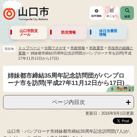
山口市防災
休日当番医
防災情報
メール
情報
トップページ
>
分類でさがす
>
市政情報
>
市政運営
>
市役所の組織と
現在地
業務
姉妹都市締結35周年記念訪問団がパンプローナ市を訪問(平成
27年11月12日から17日)
姉妹都市締結35周年記念訪問団がパンプロ
ーナ市を訪問(平成27年11月12日から17日)
ページ内目次
更新日：2016年9月1日更新
山口市・パンプローナ市姉妹都市締結35周年記念訪問団(7人)が、