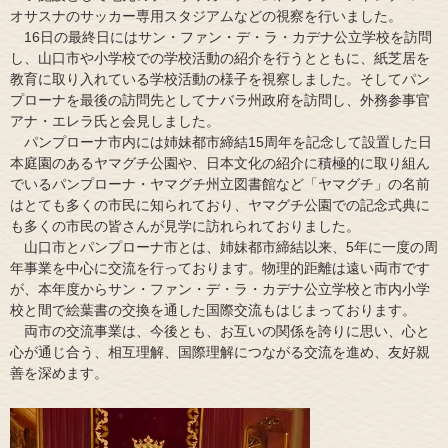
オサスナのサッカー専用スタジアムなどの視察を行いました。
16日の最終日にはサン・ファン・デ・ラ・カデナ公立学校を訪問
し、山口市や小学校での学校活動の紹介を行うとともに、紙芝居を
教育に取り入れている学校活動の様子を視察しました。そしてパン
プローナを最後の訪問先としてナバラ州政府を訪問し、外務参事官
アナ・エレラ氏と会見しました。
パンプローナ市内には姉妹都市締結15周年を記念して設置した日
本庭園のあるヤマグチ公園や、日本文化の紹介に積極的に取り組ん
でいるパンプローナ・ヤマグチ州立図書館など「ヤマグチ」の名前
はとても多くの市民に知られており、ヤマグチ公園での記念式典に
も多くの市民の皆さんが見学に訪れられておりました。
山口市とパンプローナ市とは、姉妹都市締結以来、5年に一度の周
年事業を中心に交流を行っております。物理的距離は遠い両市です
が、本年度からサン・ファン・デ・ラ・カデナ公立学校と市内小学
校と間で絵葉書の交換を通した国際交流もはじまっております。
両市の交流事業は、今後とも、お互いの関係を誇りに思い、心と
心が通じ合う、相互理解、国際理解につながる交流を進め、友好親
善を深めます。