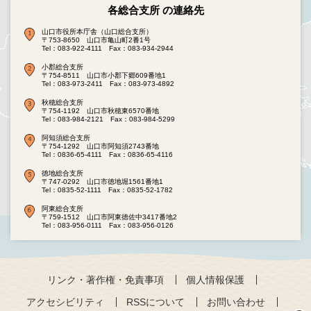
各総合支所 の連絡先
山口市役所本庁舎（山口総合支所）
〒753-8650 山口市亀山町2番1号
Tel：083-922-4111
Fax：083-934-2944
小郡総合支所
〒754-8511 山口市小郡下郷609番地1
Tel：083-973-2411
Fax：083-973-4892
秋穂総合支所
〒754-1192 山口市秋穂東6570番地
Tel：083-984-2121
Fax：083-984-5299
阿知須総合支所
〒754-1292 山口市阿知須2743番地
Tel：0836-65-4111
Fax：0836-65-4116
徳地総合支所
〒747-0292 山口市徳地堀1561番地1
Tel：0835-52-1111
Fax：0835-52-1782
阿東総合支所
〒759-1512 山口市阿東徳佐中3417番地2
Tel：083-956-0111
Fax：083-956-0126
リンク・著作権・免責事項
個人情報保護
アクセシビリティ
RSSについて
お問い合わせ