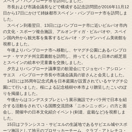
スペイン・パンプローナ市を訪問しました。
市長および市議会議長などで構成する記念訪問団が2016年11月12
日から17日にかけて姉妹都市スペイン・パンプローナ市を訪問しま
した。
スペイン到着翌日、13日にはパンプローナ市に近いビルバオ市内
の文化・スポーツ複合施設、アルオンディガ・ビルバオや、スペイ
ン国内外から観光客を集客するビルバオ・グッゲンハイム美術館を
視察しました。
午後よりパンプローナ市へ移動し、ヤマグチ公園にあるパンプロ
ーナ・ヤマグチ州立図書館を訪問し、持ってくるした日本の紙芝居
とスペインの絵本や児童書を交換しました。
夕方よりパンプローナ議事堂の歓迎会にてジョセバ・アシロン・
サエス パンプローナ市長や市議会議員の皆さんと会見しました。
14日には35周年記念式典を日本庭園が設置されているヤマグチ公
園にて行いました。桜による記念植樹や本市より贈呈したこいのぼ
りを掲揚しました。
午後からはコンデスタブレという展示施設でナバラ州で日本を紹
介する活動をされている国際交流団体「ニホンニッポン」の方と面
会し、開催中の日本文化紹介イベント(剣道、盆栽など)を視察しま
した。
15日はフランシスコ・サビエルの生誕地であるサビエル城やスポ
ーツ施設として地元のプロサッカーチーム、クラブ・アトレチコ・