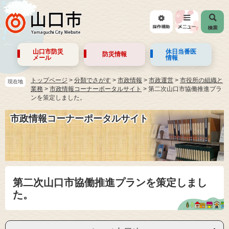
山口市防災
休日当番医
防災情報
メール
情報
トップページ
>
分類でさがす
>
市政情報
>
市政運営
>
市役所の組織と
現在地
業務
>
市政情報コーナーポータルサイト
>
第二次山口市協働推進プラ
ンを策定しました。
市政情報コーナーポータルサイト
第二次山口市協働推進プランを策定しまし
た。