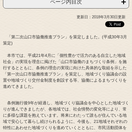
ページ内目次
更新日：2018年3月30日更新
「第二次山口市協働推進プラン」を策定しました。(平成30年3月
策定)
本市では、平成21年4月に「個性豊かで活力のある自立した地域
社会」の実現を理念に掲げた「山口市協働のまちづくり条例」を施
行するとともに、条例の理念の実現に向けた具体的な取組を示した
「第一次山口市協働推進プラン」を策定し、地域づくり協議会の設
置や地域づくり交付金制度を創設する等、協働によるまちづくりを
進めてきました。
条例施行後9年が経過し、地域づくり協議会を中心とした地域づく
りが進んできましたが、各地域では、社会情勢の変化等により、常
に多様な課題を抱えています。将来にわたって誰もが住んでいる地
域で安心して暮らし続けられるように、今後も、21地域それぞれの
特性にあわせた地域づくりを進めていくとともに、市民活動団体を