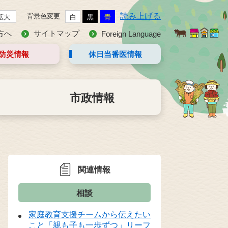
読み上げる
背景色変更
拡大
白
黒
青
方へ
サイトマップ
Foreign Language
防災情報
休日当番医
情報
市政情報
関連情報
相談
家庭教育支援チームから伝えたい
こと「親も子も一歩ずつ」リーフ