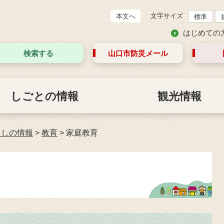
文字サイズ
本文へ
標準
はじめての
検索する
山口市防災
メール
しごとの情報
観光情報
らしの情報
>
教育
>
家庭教育