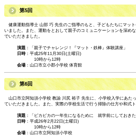
第5回
健康運動指導士 山部 巧 先生のご指導のもと、子どもたちにマッ
いました。また、運動をとおして親子のコミュニケーションを深めな
でいただきました。
演題
：「親子でチャレンジ！『マット・鉄棒』体験講座」
日時
：平成25年11月30日(土曜日)
10時から12時
会場
：山口市立小郡小学校 体育館
第6回
山口市立阿知須小学校 教諭 川尻 裕子 先生に、小学校入学にあた
ていただきました。また、実際の学校生活で行う掃除の仕方や和式
演題
：「ピカピカの一年生になるために 就学前にしておきた
日時
：平成26年2月22日(土曜日)
10時から12時
会場
：山口市立阿知須小学校