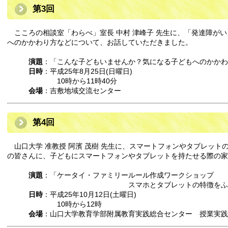
第3回
こころの相談室「わらべ」室長 中村 津峰子 先生に、「発達障が
へのかかわり方などについて、お話していただきました。
演題
：「こんな子どもいませんか？気になる子どもへのかかわ
日時
：平成25年8月25日(日曜日)
10時から11時40分
会場
：吉敷地域交流センター
第4回
山口大学 准教授 阿濱 茂樹 先生に、スマートフォンやタブレット
の皆さんに、子どもにスマートフォンやタブレットを持たせる際の
演題
：「ケータイ・ファミリールール作成ワークショップ
スマホとタブレットの特徴をふま
日時
：平成25年10月12日(土曜日)
10時から12時
会場
：山口大学教育学部附属教育実践総合センター 授業実践