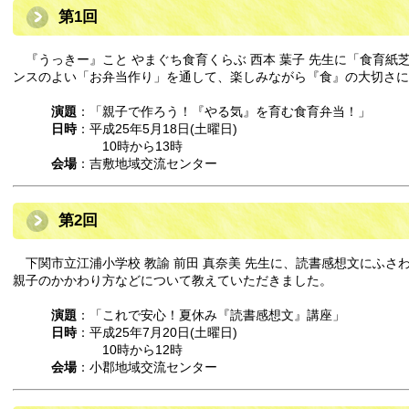
第1回
『うっきー』こと やまぐち食育くらぶ 西本 葉子 先生に「食育紙
ンスのよい「お弁当作り」を通して、楽しみながら『食』の大切さに
演題
：「親子で作ろう！『やる気』を育む食育弁当！」
日時
：平成25年5月18日(土曜日)
10時から13時
会場
：吉敷地域交流センター
第2回
下関市立江浦小学校 教諭 前田 真奈美 先生に、読書感想文にふさ
親子のかかわり方などについて教えていただきました。
演題
：「これで安心！夏休み『読書感想文』講座」
日時
：平成25年7月20日(土曜日)
10時から12時
会場
：小郡地域交流センター