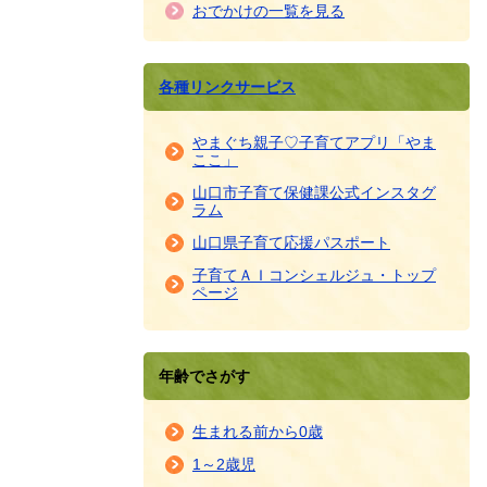
おでかけの一覧を見る
各種リンクサービス
やまぐち親子♡子育てアプリ「やま
ここ」
山口市子育て保健課公式インスタグ
ラム
山口県子育て応援パスポート
子育てＡＩコンシェルジュ・トップ
ページ
年齢でさがす
生まれる前から0歳
1～2歳児