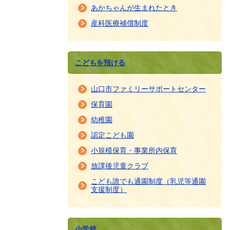
あかちゃんが生まれたとき
産科医療補償制度
こどもを預ける
山口市ファミリーサポートセンター
保育園
幼稚園
認定こども園
小規模保育・事業所内保育
放課後児童クラブ
こども誰でも通園制度（乳児等通園
支援制度）
小学校