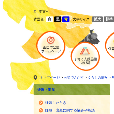
本文へ
白
黒
青
拡大
標準
背景色
文字サイズ
トップページ
>
分類でさがす
>
くらしの情報
>
妊娠・出産
妊娠したとき
妊娠・出産に関する悩みや相談