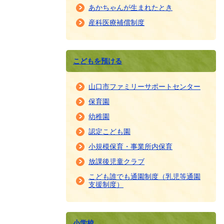
あかちゃんが生まれたとき
産科医療補償制度
こどもを預ける
山口市ファミリーサポートセンター
保育園
幼稚園
認定こども園
小規模保育・事業所内保育
放課後児童クラブ
こども誰でも通園制度（乳児等通園
支援制度）
小学校