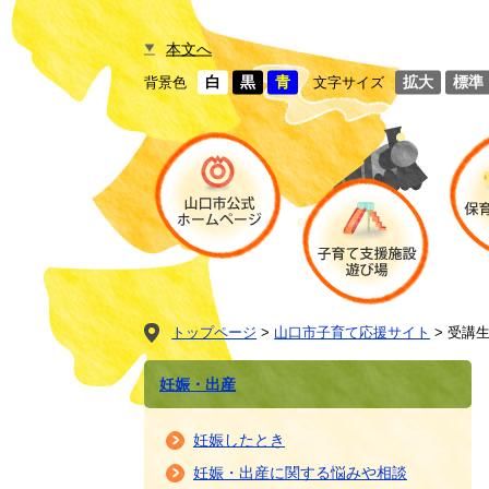
本文へ
白
黒
青
拡大
標準
背景色
文字サイズ
トップページ
>
山口市子育て応援サイト
>
受講生
妊娠・出産
妊娠したとき
妊娠・出産に関する悩みや相談