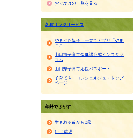
おでかけの一覧を見る
各種リンクサービス
やまぐち親子♡子育てアプリ「やま
ここ」
山口市子育て保健課公式インスタグ
ラム
山口県子育て応援パスポート
子育てＡＩコンシェルジュ・トップ
ページ
年齢でさがす
生まれる前から0歳
1～2歳児