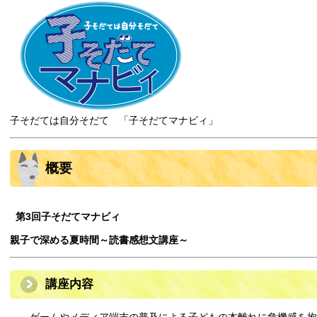
子そだては自分そだて 「子そだてマナビィ」
概要
第3
回子そだてマナビィ
親子で深める夏時間～読書感想文講座～
講座内容