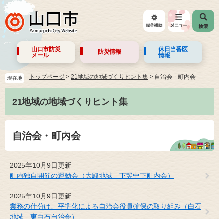
山口市防災
休日当番医
防災情報
メール
情報
トップページ
>
21地域の地域づくりヒント集
>
自治会・町内会
現在地
21地域の地域づくりヒント集
自治会・町内会
2025年10月9日更新
町内独自開催の運動会（大殿地域 下竪中下町内会）
2025年10月9日更新
業務の仕分け、平準化による自治会役員確保の取り組み（白石
地域 東白石自治会）