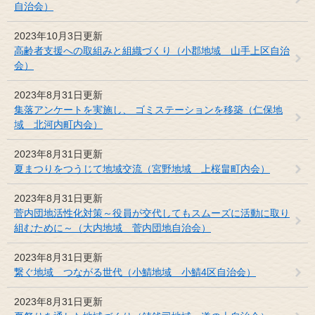
自治会）
2023年10月3日更新
高齢者支援への取組みと組織づくり（小郡地域 山手上区自治
会）
2023年8月31日更新
集落アンケートを実施し、 ゴミステーションを移築（仁保地
域 北河内町内会）
2023年8月31日更新
夏まつりをつうじて地域交流（宮野地域 上桜畠町内会）
2023年8月31日更新
菅内団地活性化対策～役員が交代してもスムーズに活動に取り
組むために～（大内地域 菅内団地自治会）
2023年8月31日更新
繋ぐ地域 つながる世代（小鯖地域 小鯖4区自治会）
2023年8月31日更新