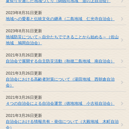
夏祭りを通した地域づくり（鋳銭司地域 道の上自治会）
2023年8月31日更新
地域への愛着と伝統文化の継承（二島地域 仁光寺自治会）
2023年8月31日更新
地域防災について～自分たちでできることから始める～（佐山
地域 鳩岡自治会）
2021年3月26日更新
自治会で展開する自主防災活動（秋穂二島地域 南自治会）
2021年3月26日更新
自治会における高齢者対策について（湯田地域 西朝倉自治
会）
2021年3月26日更新
４つの自治会による自治会運営（徳地地域 小古祖自治会）
2021年3月26日更新
自治会における情報共有・発信について（大殿地域 木町自治
会）