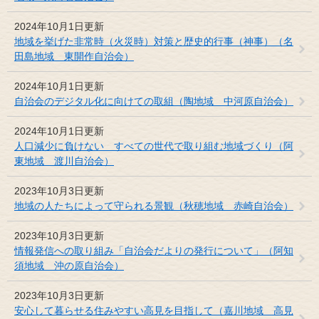
2024年10月1日更新
地域を挙げた非常時（火災時）対策と歴史的行事（神事）（名
田島地域 東開作自治会）
2024年10月1日更新
自治会のデジタル化に向けての取組（陶地域 中河原自治会）
2024年10月1日更新
人口減少に負けない すべての世代で取り組む地域づくり（阿
東地域 渡川自治会）
2023年10月3日更新
地域の人たちによって守られる景観（秋穂地域 赤崎自治会）
2023年10月3日更新
情報発信への取り組み「自治会だよりの発行について」（阿知
須地域 沖の原自治会）
2023年10月3日更新
安心して暮らせる住みやすい高見を目指して（嘉川地域 高見