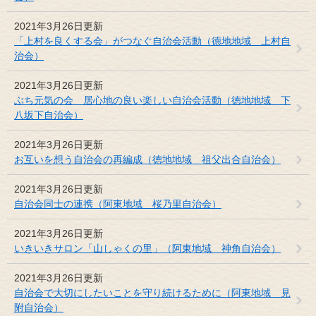
2021年3月26日更新
「上村を良くする会」がつなぐ自治会活動（徳地地域 上村自
治会）
2021年3月26日更新
ぶち元気の会 居心地の良い楽しい自治会活動（徳地地域 下
八坂下自治会）
2021年3月26日更新
お互いを想う自治会の再編成（徳地地域 祖父出合自治会）
2021年3月26日更新
自治会同士の連携（阿東地域 桜乃里自治会）
2021年3月26日更新
いきいきサロン「山しゃくの里」（阿東地域 神角自治会）
2021年3月26日更新
自治会で大切にしたいことを守り続けるために（阿東地域 見
附自治会）