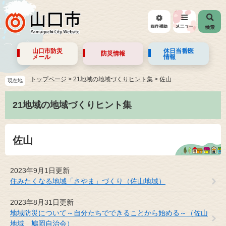
山口市防災
休日当番医
防災情報
メール
情報
トップページ
>
21地域の地域づくりヒント集
>
佐山
現在地
21地域の地域づくりヒント集
佐山
2023年9月1日更新
住みたくなる地域「さやま」づくり（佐山地域）
2023年8月31日更新
地域防災について～自分たちでできることから始める～（佐山
地域 鳩岡自治会）