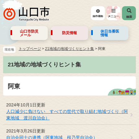
山口市防災
休日当番医
防災情報
メール
情報
トップページ
>
21地域の地域づくりヒント集
>
阿東
現在地
21地域の地域づくりヒント集
阿東
2024年10月1日更新
人口減少に負けない すべての世代で取り組む地域づくり（阿
東地域 渡川自治会）
2021年3月26日更新
自治会同士の連携（阿東地域 桜乃里自治会）