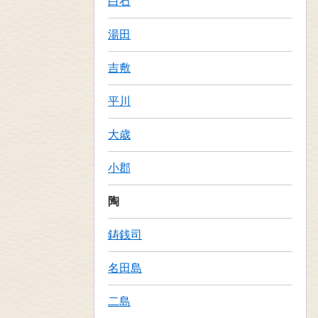
白石
湯田
吉敷
平川
大歳
小郡
陶
鋳銭司
名田島
二島