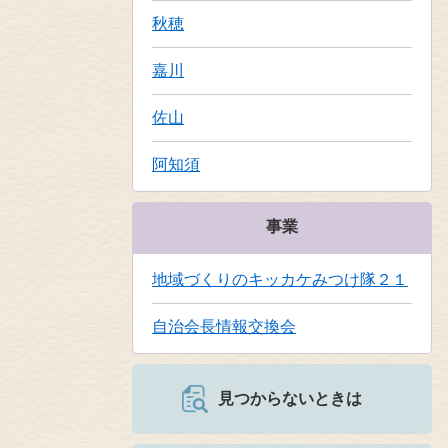
秋穂
嘉川
佐山
阿知須
事業
地域づくりのキッカケみつけ隊２１
自治会長情報交換会
見つからないときは