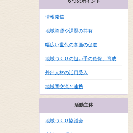
６つのポイント
情報発信
地域資源や課題の共有
幅広い世代の参画の促進
地域づくりの担い手の確保、育成
外部人材の活用受入
地域間交流と連携
活動主体
地域づくり協議会