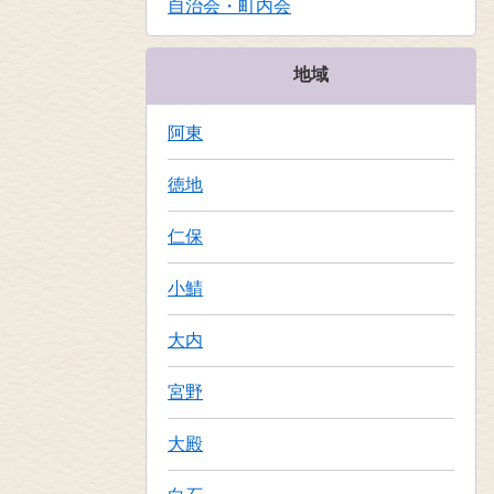
自治会・町内会
地域
阿東
徳地
仁保
小鯖
大内
宮野
大殿