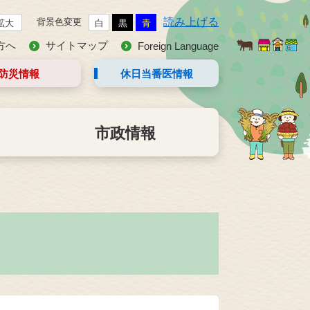
読み上げる
背景色変更
拡大
白
黒
青
方へ
サイトマップ
Foreign Language
防災情報
休日当番医
情報
市政情報