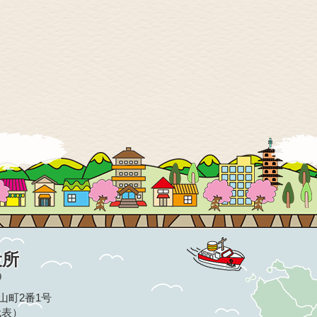
役所
9
亀山町2番1号
（代表）