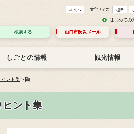
文字サイズ
本文へ
標準
はじめての
検索する
山口市防災
メール
しごとの情報
観光情報
りヒント集
>
陶
りヒント集