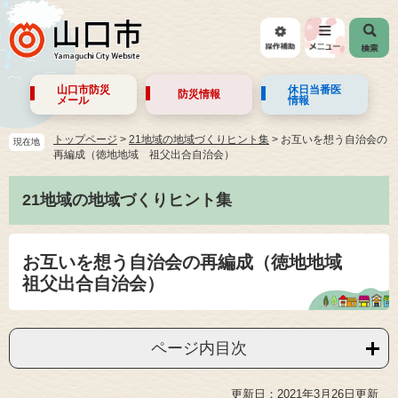
山口市防災
休日当番医
防災情報
メール
情報
トップページ
>
21地域の地域づくりヒント集
>
お互いを想う自治会の
現在地
再編成（徳地地域 祖父出合自治会）
21地域の地域づくりヒント集
お互いを想う自治会の再編成（徳地地域
祖父出合自治会）
ページ内目次
更新日：2021年3月26日更新