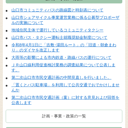
山口市コミュニティバスの路線図と時刻表について
山口市シェアサイクル事業運営業務に係る公募型プロポーザ
ルの実施について
地域住民主体で運行しているコミュニティタクシー
山口市バス・タクシー運転士就職奨励金制度について
令和8年4月1日に「吉敷･湯田ルート」の「旧道・朝倉まわ
り」のダイヤを改正します
大雨等の影響による市内鉄道・路線バスの運行について
ＪＲ山口線利用促進検討業務の調査結果について公表しま
す。
第二次山口市市民交通計画の中間見直しを行いました。
「置くとバス駐車場」を利用して公共交通でおでかけしませ
んか
第二次山口市市民交通計画（案）に対する意見および回答を
公表します
計画・事業・政策の一覧