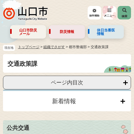
山口市防災
休日当番医
防災情報
メール
情報
トップページ
>
組織でさがす
>
都市整備部
>
交通政策課
現在地
交通政策課
ページ内目次
新着情報
公共交通