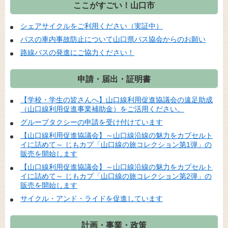
ここがすごい！山口市
シェアサイクルをご利用ください（実証中）
バスの車内事故防止について山口県バス協会からのお願い
路線バスの発進にご協力ください！
申請・届出・証明書
【学校・学生の皆さんへ】山口線利用促進協議会の遠足助成
（山口線利用促進事業補助金）をご活用ください。
グループタクシーの申請を受け付けています
【山口線利用促進協議会】～山口線沿線の魅力をカプセルト
イに詰めて～ じもカプ「山口線の旅コレクション第1弾」の
販売を開始します
【山口線利用促進協議会】～山口線沿線の魅力をカプセルト
イに詰めて～ じもカプ「山口線の旅コレクション第2弾」の
販売を開始します
サイクル・アンド・ライドを促進しています
計画・事業・政策