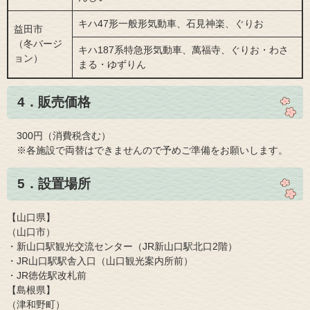
キハ47形一般形気動車、石見神楽、ぐりお
益田市
（冬バージ
キハ187系特急形気動車、萬福寺、ぐりお・わさ
ョン）
まる・ゆずりん
4．販売価格
300円（消費税含む）
※各施設で両替はできませんので予めご準備をお願いします。​
5．設置場所
【山口県】
（山口市）
・新山口駅観光交流センター（JR新山口駅北口2階）
・JR山口駅駅舎入口（山口観光案内所前）
・JR徳佐駅改札前
【島根県】
（津和野町）