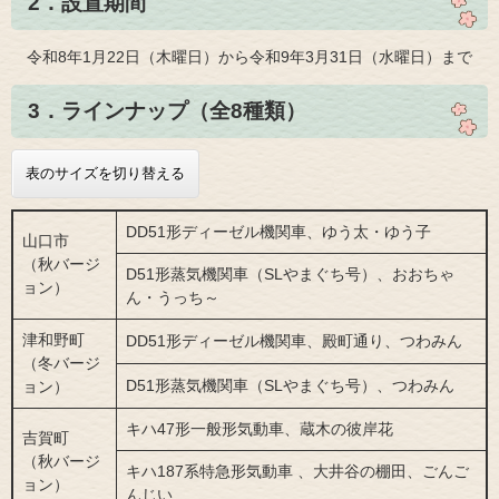
2．設置期間
令和8年1月22日（木曜日）から令和9年3月31日（水曜日）まで
3．ラインナップ（全8種類）
表のサイズを切り替える
DD51形ディーゼル機関車、ゆう太・ゆう子
山口市
（秋バージ
D51形蒸気機関車（SLやまぐち号）、おおちゃ
ョン）
ん・うっち～
津和野町
DD51形ディーゼル機関車、殿町通り、つわみん
（冬バージ
D51形蒸気機関車（SLやまぐち号）、つわみん
ョン）
キハ47形一般形気動車、蔵木の彼岸花​
吉賀町
（秋バージ
キハ187系特急形気動車 、大井谷の棚田​、ごんご
ョン）
んじい