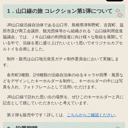
​1．山口線の旅 コレクション第1弾について
JR山口線沿線自治体である山口市、島根県津和野町、吉賀町、益
田市及び商工会議所、観光団体等から組織される「山口線利用促進
協議会」では、ＪＲ山口線の利用促進に向け様々な取組を展開して
いる中で、沿線を更に盛り上げたいという思いでオリジナルカプセ
ルトイを企画しました。
制作・販売は山口地元発見ガチャ制作委員会において実施しま
す。
各市町2種類、計8種類の沿線自治体のゆるキャラや四季・風景な
どをデザインしたキーホルダーを制作し、キーホルダーの中には写
真を入れ、フォトフレームとして活用いただけます。
JR山口線で訪れた思い出の場所を、ぜひこのキーホルダーと共に
記念として残していただきたいと考えています。
第２弾も販売中です！詳しくは、
こちらからご確認ください
。