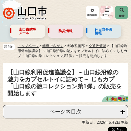
山口市防災
休日当番医
防災情報
メール
情報
トップページ
>
組織でさがす
>
都市整備部
>
交通政策課
>
【山口線利
現在地
用促進協議会】～山口線沿線の魅力をカプセルトイに詰めて～ じもカ
プ「山口線の旅コレクション第1弾」の販売を開始します
【山口線利用促進協議会】～山口線沿線の
魅力をカプセルトイに詰めて～ じもカプ
「山口線の旅コレクション第1弾」の販売を
開始します
ページ内目次
更新日：2026年6月2日更新