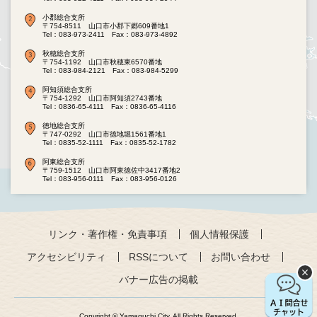
小郡総合支所
〒754-8511 山口市小郡下郷609番地1
Tel：083-973-2411
Fax：083-973-4892
秋穂総合支所
〒754-1192 山口市秋穂東6570番地
Tel：083-984-2121
Fax：083-984-5299
阿知須総合支所
〒754-1292 山口市阿知須2743番地
Tel：0836-65-4111
Fax：0836-65-4116
徳地総合支所
〒747-0292 山口市徳地堀1561番地1
Tel：0835-52-1111
Fax：0835-52-1782
阿東総合支所
〒759-1512 山口市阿東徳佐中3417番地2
Tel：083-956-0111
Fax：083-956-0126
リンク・著作権・免責事項
個人情報保護
アクセシビリティ
RSSについて
お問い合わせ
バナー広告の掲載
Copyright © Yamaguchi City. All Rights Reserved.