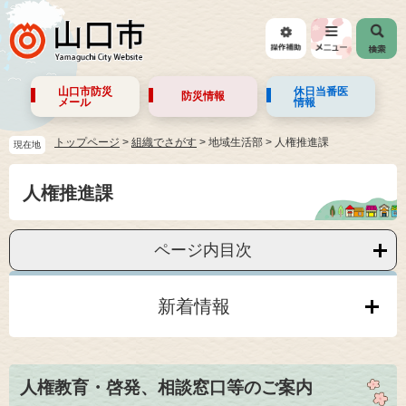
山口市防災
休日当番医
防災情報
メール
情報
トップページ
>
組織でさがす
>
地域生活部
>
人権推進課
現在地
人権推進課
ページ内目次
新着情報
人権教育・啓発、相談窓口等のご案内