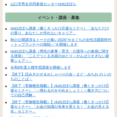
山口市男女共同参画センターゆめぽぽら
イベント・講座・募集
ゆめぽぽら講座（働くきっかけ応援セミナー）「あなただけ
の香り、あなたしか作れないキャリア」
秋の公開講演＆トークの集い2026”やまぐちの女性活躍新時代
～トップランナーの挑戦～”を開催します
ゆめぽぽら講座（男性の家事・育児・介護等への参画に関す
る啓発）「二人でつくる夫婦のゆとり～がんばりすぎない家
事シェア～」
令和8年度人権学習講座を開催します
【終了】読みきかせ＆おしゃべりの会－まど・みちお の いの
ちのことば－
【終了（実施報告掲載）】ゆめぽぽら講座（働くきっかけ応
援セミナー）「～憧れるのをやめましょう！～働き方につい
ての自己理解」
【終了（実施報告掲載）】ゆめぽぽら講座（働くきっかけ応
援セミナー）「お金の知識が未来を変える！「お金の見える
化」セミナー」