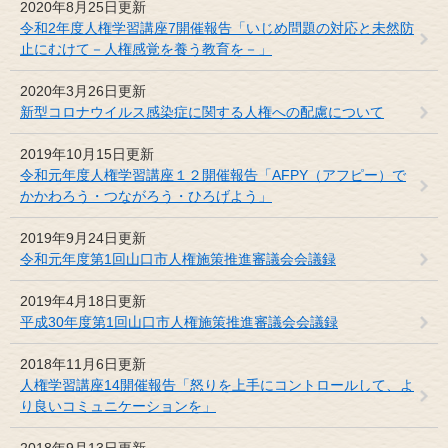
2020年8月25日更新
令和2年度人権学習講座7開催報告「いじめ問題の対応と未然防
止にむけて－人権感覚を養う教育を－」
2020年3月26日更新
新型コロナウイルス感染症に関する人権への配慮について
2019年10月15日更新
令和元年度人権学習講座１２開催報告「AFPY（アフピー）で
かかわろう・つながろう・ひろげよう」
2019年9月24日更新
令和元年度第1回山口市人権施策推進審議会会議録
2019年4月18日更新
平成30年度第1回山口市人権施策推進審議会会議録
2018年11月6日更新
人権学習講座14開催報告「怒りを上手にコントロールして、よ
り良いコミュニケーションを」
2018年9月13日更新