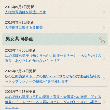
2016年9月1日更新
人権教育講師を派遣します
2016年9月1日更新
人権推進に関する要綱等
男女共同参画
2026年7月30日更新
ゆめぽぽら講座（働くきっかけ応援セミナー）「あなただけの
香り、あなたしか作れないキャリア」
2026年7月24日更新
秋の公開講演＆トークの集い2026”やまぐちの女性活躍新時代
～トップランナーの挑戦～”を開催します
2026年7月18日更新
ゆめぽぽら講座（男性の家事・育児・介護等への参画に関する
啓発）「二人でつくる夫婦のゆとり～がんばりすぎない家事シ
ェア～」