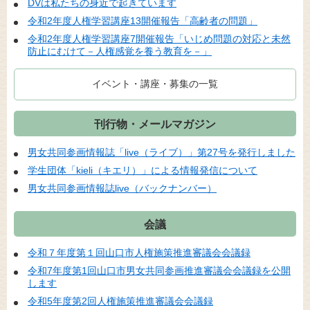
DVは私たちの身近で起きています
令和2年度人権学習講座13開催報告「高齢者の問題」
令和2年度人権学習講座7開催報告「いじめ問題の対応と未然
防止にむけて－人権感覚を養う教育を－」
イベント・講座・募集の一覧
刊行物・メールマガジン
男女共同参画情報誌「live（ライブ）」第27号を発行しました
学生団体「kieli（キエリ）」による情報発信について
男女共同参画情報誌live（バックナンバー）
会議
令和７年度第１回山口市人権施策推進審議会会議録
令和7年度第1回山口市男女共同参画推進審議会会議録を公開
します
令和5年度第2回人権施策推進審議会会議録