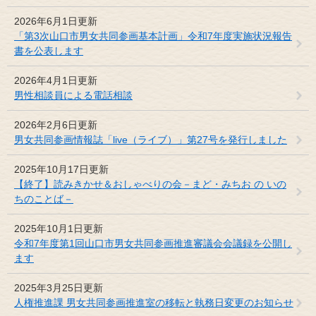
2026年6月1日更新
「第3次山口市男女共同参画基本計画」令和7年度実施状況報告
書を公表します
2026年4月1日更新
男性相談員による電話相談
2026年2月6日更新
男女共同参画情報誌「live（ライブ）」第27号を発行しました
2025年10月17日更新
【終了】読みきかせ＆おしゃべりの会－まど・みちお の いの
ちのことば－
2025年10月1日更新
令和7年度第1回山口市男女共同参画推進審議会会議録を公開し
ます
2025年3月25日更新
人権推進課 男女共同参画推進室の移転と執務日変更のお知らせ