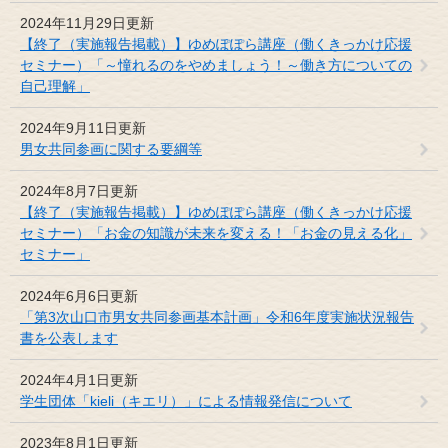
2024年11月29日更新
【終了（実施報告掲載）】ゆめぽぽら講座（働くきっかけ応援
セミナー）「～憧れるのをやめましょう！～働き方についての
自己理解」
2024年9月11日更新
男女共同参画に関する要綱等
2024年8月7日更新
【終了（実施報告掲載）】ゆめぽぽら講座（働くきっかけ応援
セミナー）「お金の知識が未来を変える！「お金の見える化」
セミナー」
2024年6月6日更新
「第3次山口市男女共同参画基本計画」令和6年度実施状況報告
書を公表します
2024年4月1日更新
学生団体「kieli（キエリ）」による情報発信について
2023年8月1日更新