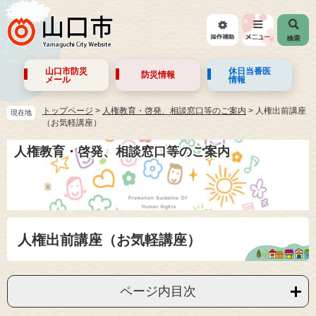
山口市防災
休日当番医
防災情報
メール
情報
トップページ
>
人権教育・啓発、相談窓口等のご案内
>
人権出前講座
現在地
（お気軽講座）
人権教育・啓発、相談窓口等のご案内
人権出前講座（お気軽講座）
ページ内目次