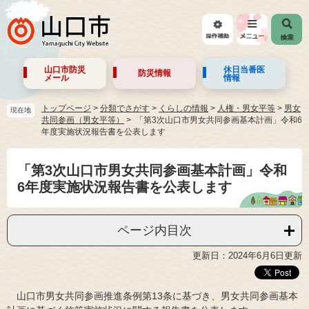
山口市防災
休日当番医
防災情報
メール
情報
トップページ
>
分類でさがす
>
くらしの情報
>
人権・男女平等
>
男女
現在地
共同参画（男女平等）
「第3次山口市男女共同参画基本計画」令和6
年度実施状況報告書を公表します
「第3次山口市男女共同参画基本計画」令和
6年度実施状況報告書を公表します
ページ内目次
更新日：2024年6月6日更新
山口
市男女共同参画推進条例第13条に基づき、男女共同参画基本