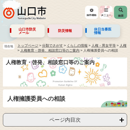
山口市防災
休日当番医
防災情報
メール
情報
トップページ
>
分類でさがす
>
くらしの情報
>
人権・男女平等
>
人権
現在地
>
人権教育・啓発、相談窓口等のご案内
>
人権擁護委員への相談
人権教育・啓発、相談窓口等のご案内
人権擁護委員への相談
ページ内目次