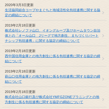
2020年3月3日更新
生活協同組合コープやまぐちと地域活性化包括連携に関する協
定の締結について
2019年2月18日更新
株式会社レノファ山口、イオングループ及びホームタウン自治
体との「オール山口 Jリーグで地方創生、まちづくりパート
ナシップ包括連携」に関する協定の締結について
2019年2月18日更新
西中国信用金庫との地方創生に係る包括連携に関する協定の締
結について
2019年2月18日更新
萩山口信用金庫との地方創生に係る包括連携に関する協定の締
結について
2019年2月18日更新
株式会社山口銀行及び株式会社YMFGZONEプラニングとの地
方創生に係る包括連携に関する協定の締結について