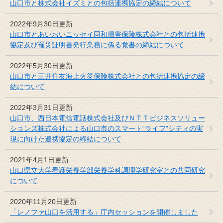
山口市と株式会社イズミとの包括連携協定の締結について
2022年9月30日更新
山口市とあいおいニッセイ同和損害保険株式会社との包括連携
協定及び罹災証明書発行業務に係る覚書の締結について
2022年5月30日更新
山口市と三井住友海上火災保険株式会社との包括連携協定の締
結について
2022年3月31日更新
山口市、西日本電信電話株式会社及びＮＴＴビジネスソリュー
ションズ株式会社による山口市のスマート“ライフ”シティの実
現に向けた連携協定の締結について
2021年4月1日更新
山口県立大学看護栄養学部栄養学科調理学研究室との共同研究
について
2020年11月20日更新
「レノファ山口を活用する」庁内セッションを開催しました