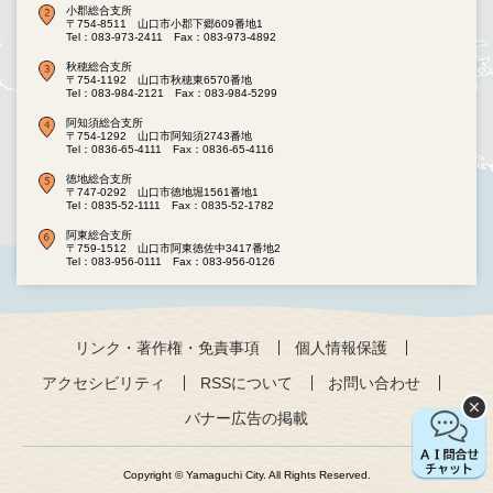
小郡総合支所
〒754-8511 山口市小郡下郷609番地1
Tel：083-973-2411
Fax：083-973-4892
秋穂総合支所
〒754-1192 山口市秋穂東6570番地
Tel：083-984-2121
Fax：083-984-5299
阿知須総合支所
〒754-1292 山口市阿知須2743番地
Tel：0836-65-4111
Fax：0836-65-4116
徳地総合支所
〒747-0292 山口市徳地堀1561番地1
Tel：0835-52-1111
Fax：0835-52-1782
阿東総合支所
〒759-1512 山口市阿東徳佐中3417番地2
Tel：083-956-0111
Fax：083-956-0126
リンク・著作権・免責事項
個人情報保護
アクセシビリティ
RSSについて
お問い合わせ
バナー広告の掲載
Copyright © Yamaguchi City. All Rights Reserved.