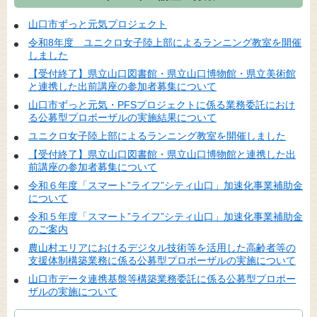
山口市ずっと元気プロジェクト
令和8年度 ユニクロ女子陸上部によるランニング教室を開催
しました
【受付終了】県立山口図書館・県立山口博物館・県立美術館
と連携した出前講座の参加者募集について
山口市ずっと元気・PFSプロジェクトに係る業務委託におけ
る公募型プロポーザルの実施結果について
ユニクロ女子陸上部によるランニング教室を開催しました
【受付終了】県立山口図書館・県立山口博物館と連携した出
前講座の参加者募集について
令和６年度「スマート”ライフ”シティ山口」加速化事業補助金
について
令和５年度「スマート”ライフ”シティ山口」加速化事業補助金
のご案内
農山村エリアにおけるデジタル技術等を活用した高齢者等の
支援体制構築業務に係る公募型プロポーザルの実施について
山口市データ連携基盤等構築業務委託に係る公募型プロポー
ザルの実施について