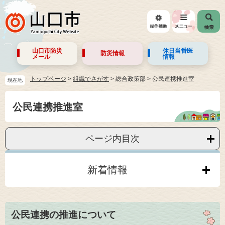
山口市防災
休日当番医
防災情報
メール
情報
トップページ
>
組織でさがす
>
総合政策部
>
公民連携推進室
現在地
公民連携推進室
ページ内目次
新着情報
公民連携の推進について