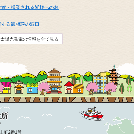
設置・操業される皆様へのお
関する御相談の窓口
太陽光発電の情報を全て見る
役所
9
亀山町2番1号