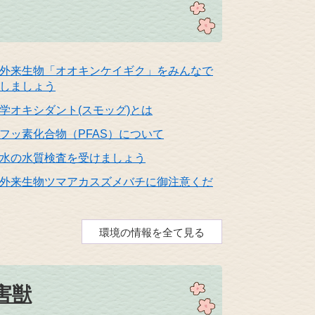
外来生物「オオキンケイギク」をみんなで
しましょう
学オキシダント(スモッグ)とは
フッ素化合物（PFAS）について
水の水質検査を受けましょう
外来生物ツマアカスズメバチに御注意くだ
環境の情報を全て見る
害獣