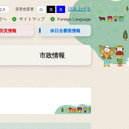
読み上げる
背景色変更
拡大
白
黒
青
方へ
サイトマップ
Foreign Language
防災情報
休日当番医
情報
市政情報