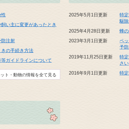
険性
2025年5月1日更新
特定
駆除
や飼い主に変更があったとき
2025年4月28日更新
蜂の
予防注射
2023年3月1日更新
ペッ
予防
ときの手続き方法
2019年11月25日更新
特定
養等ガイドラインについて
さい
2016年9月1日更新
特定
ペット・動物の情報を全て見る