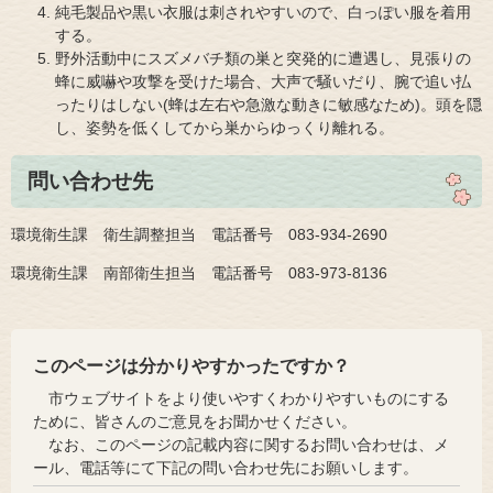
純毛製品や黒い衣服は刺されやすいので、白っぽい服を着用
する。
野外活動中にスズメバチ類の巣と突発的に遭遇し、見張りの
蜂に威嚇や攻撃を受けた場合、大声で騒いだり、腕で追い払
ったりはしない(蜂は左右や急激な動きに敏感なため)。頭を隠
し、姿勢を低くしてから巣からゆっくり離れる。
問い合わせ先
環境衛生課 衛生調整担当 電話番号 083-934-2690
環境衛生課 南部衛生担当 電話番号 083-973-8136
このページは分かりやすかったですか？
市ウェブサイトをより使いやすくわかりやすいものにする
ために、皆さんのご意見をお聞かせください。
なお、このページの記載内容に関するお問い合わせは、メ
ール、電話等にて下記の問い合わせ先にお願いします。