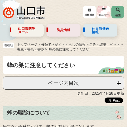
山口市防災
休日当番医
防災情報
メール
情報
トップページ
>
分類でさがす
>
くらしの情報
>
ごみ・環境・ペット
>
現在地
害虫・害鳥・害獣
蜂の巣に注意してください
蜂の巣に注意してください
ページ内目次
更新日：2025年4月28日更新
蜂の駆除について
毎年春から秋にかけて、蜂の活動が活発になります。