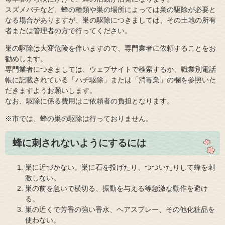
スズメバチなど、蜂の種類や巣の場所によっては巣の駆除が必要と
なる場合がありますが、巣の駆除につきましては、その土地の所有
者または管理者の方で行ってください。
巣の駆除は大変危険を伴いますので、専門業者に依頼することをお
勧めします。
専門業者につきましては、ウェブサイトで検索するか、職業別電話
帳に記載されている「ハチ駆除」または「消毒業」の欄を参照いた
だきますようお願いします。
なお、駆除に係る費用はご依頼者の負担となります。
※市では、蜂の巣の駆除は行っておりません。
蜂に刺されないようにするには
巣に近づかない。巣に石を投げたり、つついたりして蜂を刺
激しない。
巣の前を急いで横切る、振動を与える等急激な動作を避け
る。
巣の近くで芳香の強い香水、ヘアスプレー、その他化粧品を
使わない。