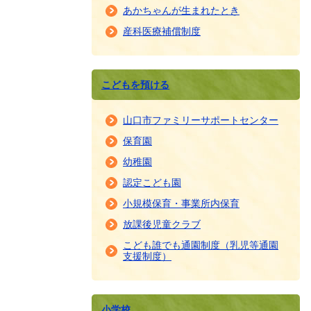
あかちゃんが生まれたとき
産科医療補償制度
こどもを預ける
山口市ファミリーサポートセンター
保育園
幼稚園
認定こども園
小規模保育・事業所内保育
放課後児童クラブ
こども誰でも通園制度（乳児等通園
支援制度）
小学校