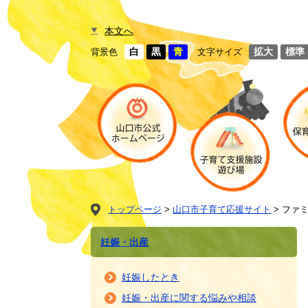
本文へ
白
黒
青
拡大
標準
背景色
文字サイズ
トップページ
>
山口市子育て応援サイト
>
ファ
妊娠・出産
妊娠したとき
妊娠・出産に関する悩みや相談