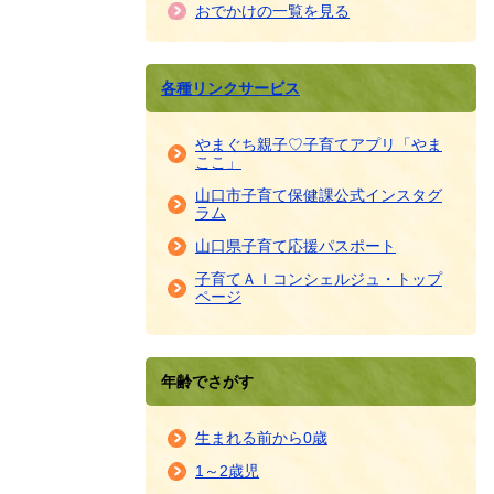
おでかけの一覧を見る
各種リンクサービス
やまぐち親子♡子育てアプリ「やま
ここ」
山口市子育て保健課公式インスタグ
ラム
山口県子育て応援パスポート
子育てＡＩコンシェルジュ・トップ
ページ
年齢でさがす
生まれる前から0歳
1～2歳児