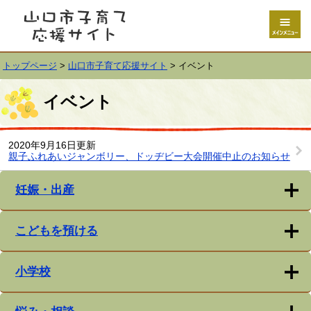
トップページ
>
山口市子育て応援サイト
>
イベント
イベント
2020年9月16日更新
親子ふれあいジャンボリー、ドッヂビー大会開催中止のお知らせ
妊娠・出産
こどもを預ける
小学校