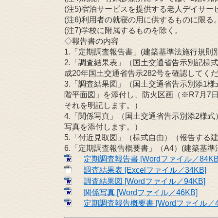
(注5)宿泊サービスを提供する老人デイサ
(注6)利用者の就寝の用に供するものに限る
(注7)学校に附属するものを除く。
◇報告書の内容
1.「定期調査報告書」(建築基準法施行規則別
2.「調査結果表」（国土交通省告示別記様
成20年国土交通省告示282号を確認してくだ
3.「調査結果図」（国土交通省告示別添1
階平面図」を添付し、防火区画（※R7月7
それを明記します。）
4.「関係写真」（国土交通省告示別添2様
写真を添付します。）
5.「付近見取図」（様式自由）（報告する
6.「定期調査報告概要書」（A4）(建築基準
定期調査報告書 [Wordファイル／84KB
調査結果表 [Excelファイル／34KB]
調査結果図 [Wordファイル／94KB]
関係写真 [Wordファイル／46KB]
定期調査報告概要書 [Wordファイル／4