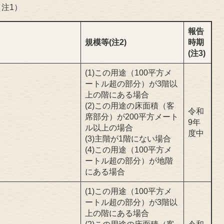
（注1）
報告
規模等(注2)
時期
(注3)
(1)この用途（100平方メ
ートル超の部分）が3階以
上の階にある場合
(2)この用途の床面積（客
令和
席部分）が200平方メート
9年
ル以上の場合
度中
(3)主階が1階にない場合
(4)この用途（100平方メ
ートル超の部分）が地階
にある場合
(1)この用途（100平方メ
ートル超の部分）が3階以
上の階にある場合