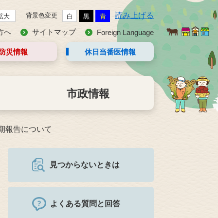
読み上げる
背景色変更
拡大
白
黒
青
方へ
サイトマップ
Foreign Language
防災情報
休日当番医
情報
市政情報
期報告について
見つからないときは
よくある質問と回答