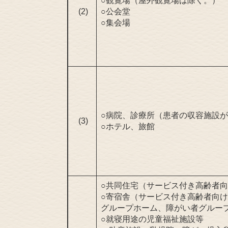
○観覧場（屋外観覧場は除く。）
(2)
○公会堂
○集会場
○病院、診療所（患者の収容施設
(3)
○ホテル、旅館
○共同住宅（サービス付き高齢者
○寄宿舎（サービス付き高齢者向
グループホーム、障がい者グルー
○就寝用途の児童福祉施設等