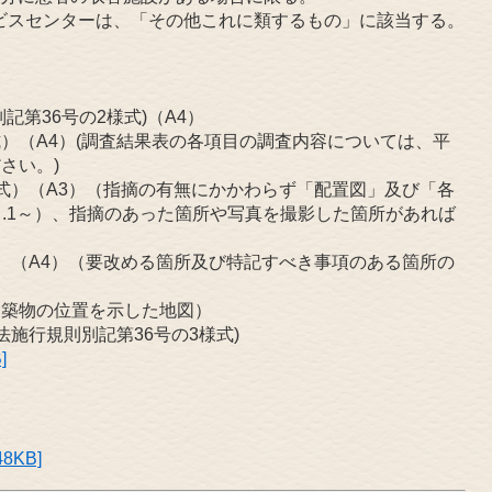
ービスセンターは、「その他これに類するもの」に該当する。
。
記第36号の2様式)（A4）
式）（A4）(調査結果表の各項目の調査内容については、平
さい。)
様式）（A3）（指摘の有無にかかわらず「配置図」及び「各
日.1～）、指摘のあった箇所や写真を撮影した箇所があれば
式）（A4）（要改める箇所及び特記すべき事項のある箇所の
建築物の位置を示した地図）
法施行規則別記第36号の3様式)
]
8KB]