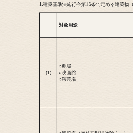
1.建築基準法施行令第16条で定める建築物
対象用途
○劇場
(1)
○映画館
○演芸場