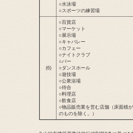
○水泳場
○スポーツの練習場
○百貨店
○マーケット
○展示場
○キャバレー
○カフェー
○ナイトクラブ
○バー
(6)
○ダンスホール
○遊技場
○公衆浴場
○待合
○料理店
○飲食店
○物品販売業を営む店舗（床面積が
のものを除く。）