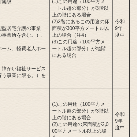
所施設
(1)この用途（100平方メ
ートル超の部分）が3階以
上の階にある場合
(2)2階にあるこの用途の床
令和
能型居宅介護の事業
面積が300平方メートル以
9年
の事業所を含む。）、
上の場合（注4）
度中
(3)この用途（100平方メ
ホーム、軽費老人ホー
ートル超の部分）が地階
にある場合
、障がい福祉サービス
行う事業に限る。）を
(1)この用途（100平方メ
ートル超の部分）が3階以
令和
上の階にある場合
9年
(2)この用途の床面積が2,0
度中
00平方メートル以上の場