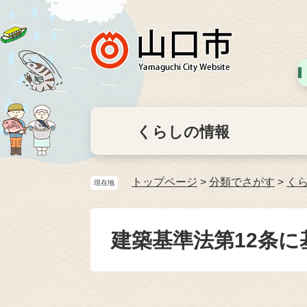
くらしの情報
トップページ
>
分類でさがす
>
く
現在地
建築基準法第12条