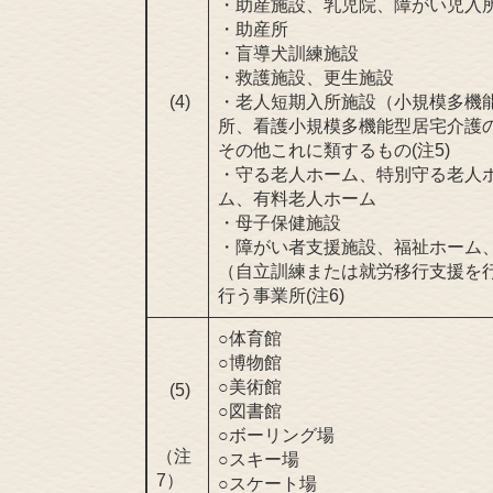
・助産施設、乳児院、障がい児入
・助産所
・盲導犬訓練施設
・救護施設、更生施設
(4)
・老人短期入所施設（小規模多機
所、看護小規模多機能型居宅介護
その他これに類するもの(注5)
・守る老人ホーム、特別守る老人
ム、有料老人ホーム
・母子保健施設
・障がい者支援施設、福祉ホーム
（自立訓練または就労移行支援を
行う事業所(注6)
○体育館
○博物館
○美術館
(5)
○図書館
○ボーリング場
（注
○スキー場
7）
○スケート場