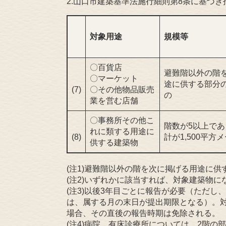
2.山口市建築基準法施行細則第8条に基づ
対象用途
規模等
〇百貨店
避難階以外の階
〇マーケット
途に供する部分の
(7)
〇その他物品販売
の
業を営む店舗
〇事務所その他こ
階数が5以上で
れに類する用途に
(8)
計が1,500平
供する建築物
(注1)避難階以外の階を次に掲げる用途に供
(注2)いずれかに該当すれば、対象建築物に
(注3)以後3年目ごとに報告が必要（ただ
は、属する月の末日が提出期限となる）。
場合、その直後の報告時期は免除される。
(注4)病院、有床診療所については、2階