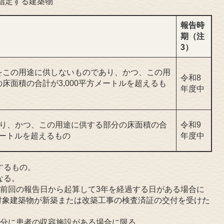
き指定する建築物
報告時
期（注
3）
をこの用途に供しないものであり、かつ、この用
令和8
床面積の合計が3,000平方メートルを超えるも
年度中
あり、かつ、この用途に供する部分の床面積の合
令和9
方メートルを超えるもの
年度中
するもの。
なる。
し、前回の報告日から起算して3年を経過する日がある場合に
対象建築物が新築または改築工事の検査済証の交付を受けた
の部分に患者の収容施設がある場合に限る。