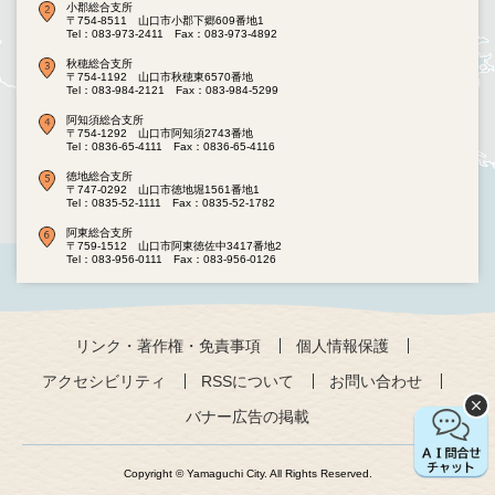
小郡総合支所
〒754-8511 山口市小郡下郷609番地1
Tel：083-973-2411
Fax：083-973-4892
秋穂総合支所
〒754-1192 山口市秋穂東6570番地
Tel：083-984-2121
Fax：083-984-5299
阿知須総合支所
〒754-1292 山口市阿知須2743番地
Tel：0836-65-4111
Fax：0836-65-4116
徳地総合支所
〒747-0292 山口市徳地堀1561番地1
Tel：0835-52-1111
Fax：0835-52-1782
阿東総合支所
〒759-1512 山口市阿東徳佐中3417番地2
Tel：083-956-0111
Fax：083-956-0126
リンク・著作権・免責事項
個人情報保護
アクセシビリティ
RSSについて
お問い合わせ
バナー広告の掲載
Copyright © Yamaguchi City. All Rights Reserved.