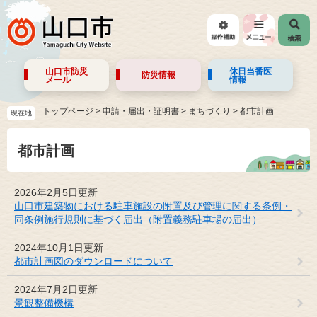
山口市防災
休日当番医
防災情報
メール
情報
トップページ
>
申請・届出・証明書
>
まちづくり
>
都市計画
現在地
都市計画
2026年2月5日更新
山口市建築物における駐車施設の附置及び管理に関する条例・
同条例施行規則に基づく届出（附置義務駐車場の届出）
2024年10月1日更新
都市計画図のダウンロードについて
2024年7月2日更新
景観整備機構