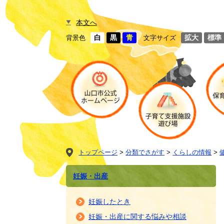
本文へ
白
黒
青
拡大
標準
背景色
文字サイズ
トップページ
>
分類でさがす
>
くらしの情報
>
妊娠・出産
妊娠したとき
妊娠・出産に関する悩みや相談