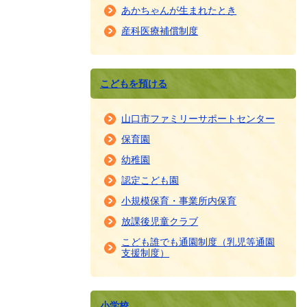
あかちゃんが生まれたとき
産科医療補償制度
こどもを預ける
山口市ファミリーサポートセンター
保育園
幼稚園
認定こども園
小規模保育・事業所内保育
放課後児童クラブ
こども誰でも通園制度（乳児等通園
支援制度）
小学校