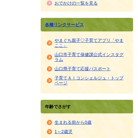
おでかけの一覧を見る
各種リンクサービス
やまぐち親子♡子育てアプリ「やま
ここ」
山口市子育て保健課公式インスタグ
ラム
山口県子育て応援パスポート
子育てＡＩコンシェルジュ・トップ
ページ
年齢でさがす
生まれる前から0歳
1～2歳児