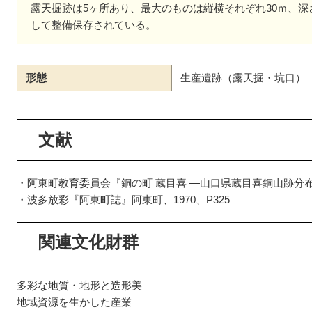
露天掘跡は5ヶ所あり、最大のものは縦横それぞれ30ｍ、深
して整備保存されている。
形態
生産遺跡（露天掘・坑口）
文献
・阿東町教育委員会『銅の町 蔵目喜 ―山口県蔵目喜銅山跡分布
・波多放彩『阿東町誌』阿東町、1970、P325
関連文化財群
多彩な地質・地形と造形美
地域資源を生かした産業