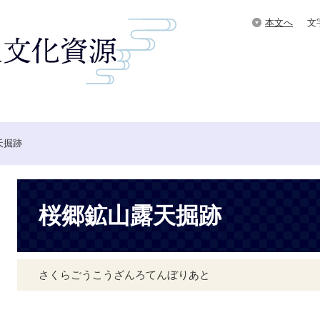
本文へ
文
Google
カ
ス
タ
ム
検
索
天掘跡
本
文
桜郷鉱山露天掘跡
さくらごうこうざんろてんぼりあと