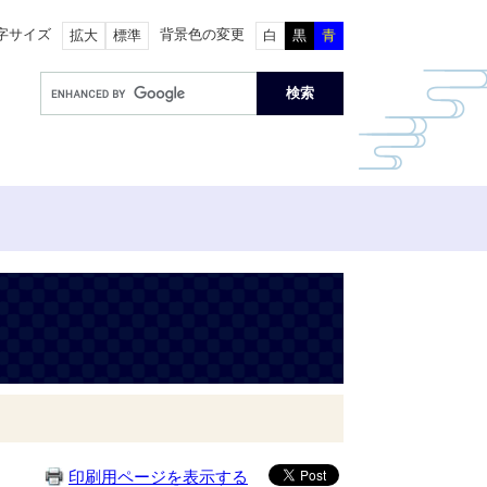
字サイズ
背景色の変更
拡大
標準
白
黒
青
印刷用ページを表示する