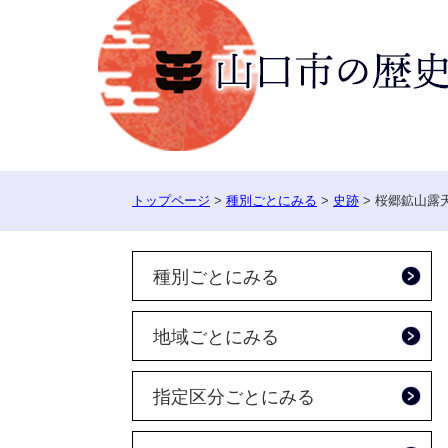
ペ
ー
ジ
の
先
頭
で
す。
トップページ
>
種別ごとにみる
>
史跡
>
桜郷鉱山露
種別ごとにみる
地域ごとにみる
指定区分ごとにみる