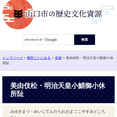
ペ
ー
ジ
の
先
頭
Google
で
カ
す。
ス
タ
ム
トップページ
>
種別ごとにみる
>
史跡
>
美由伎松・明治天皇小鯖御小休
検
所阯
索
本
美由伎松・明治天皇小鯖御小休
文
所阯
みゆきまつ・めいじてんのうおさば ごこやすみどころ