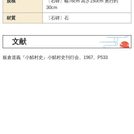
規模
〔石碑〕幅76cm 高さ150cm 奥行約
30cm
材質
〔石碑〕石
文献
板倉道義『小鯖村史』小鯖村史刊行会、1967、P533