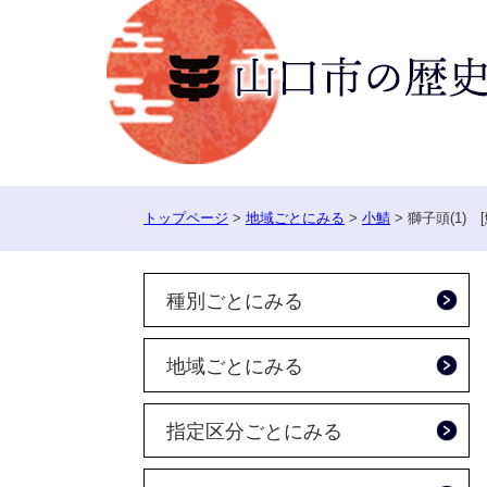
ペ
ー
ジ
の
先
頭
で
す。
トップページ
>
地域ごとにみる
>
小鯖
>
獅子頭(1) 
種別ごとにみる
地域ごとにみる
指定区分ごとにみる