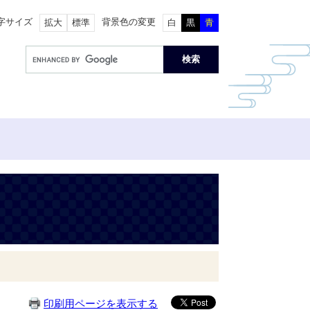
字サイズ
背景色の変更
拡大
標準
白
黒
青
印刷用ページを表示する