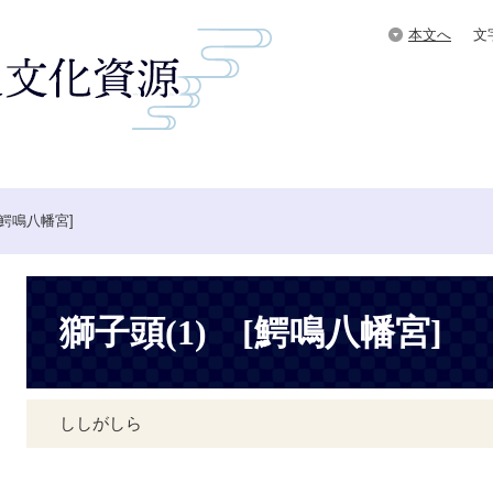
本文へ
文
Google
カ
ス
タ
ム
検
索
[鰐鳴八幡宮]
本
文
獅子頭(1) [鰐鳴八幡宮]
ししがしら