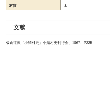
材質
木
文献
板倉道義『小鯖村史』小鯖村史刊行会、1967、P335