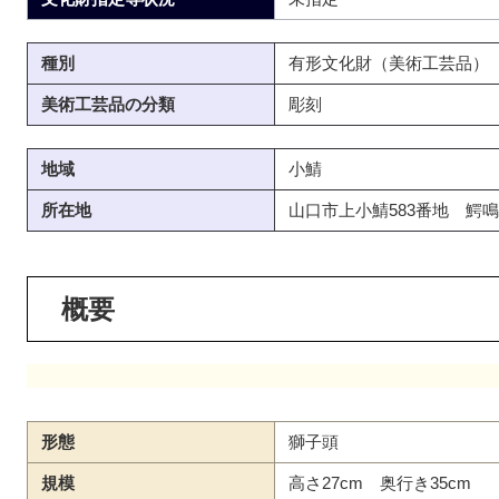
種別
有形文化財（美術工芸品）
美術工芸品の分類
彫刻
地域
小鯖
所在地
山口市上小鯖583番地 鰐鳴
概要
形態
獅子頭
規模
高さ27cm 奥行き35cm