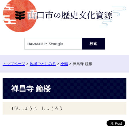
ペ
ー
ジ
の
先
頭
Google
で
カ
す。
ス
タ
ム
トップページ
>
地域ごとにみる
>
小鯖
>
禅昌寺 鐘楼
検
索
本
禅昌寺 鐘楼
文
ぜんしょうじ しょうろう