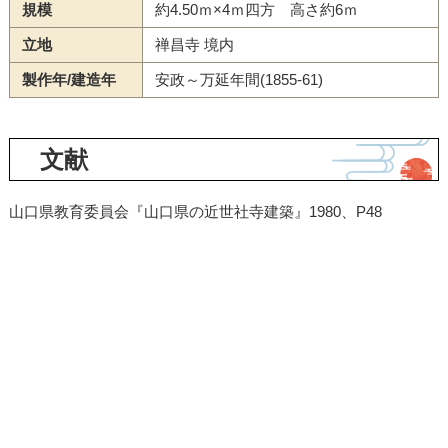
規模
約4.50ｍ×4ｍ四方 高さ約6ｍ
立地
禅昌寺 境内
製作年/建造年
安政～万延年間(1855-61)
文献
山口県教育委員会『山口県の近世社寺建築』1980、P48