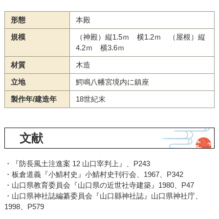
形態
本殿
規模
（神殿）縦1.5ｍ 横1.2ｍ （屋根）縦
4.2ｍ 横3.6ｍ
材質
木造
立地
鰐鳴八幡宮境内に鎮座
製作年/建造年
18世紀末
文献
・『防長風土注進案 12 山口宰判上』、P243
・板倉道義『小鯖村史』小鯖村史刊行会、1967、P342
・山口県教育委員会『山口県の近世社寺建築』1980、P47
・山口県神社誌編纂委員会『山口縣神社誌』山口県神社庁、
1998、P579