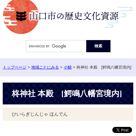
ペ
ー
ジ
の
先
頭
Google
で
カ
す。
ス
タ
ム
トップページ
>
地域ごとにみる
>
小鯖
>
柊神社 本殿 [鰐鳴八幡宮境内]
検
索
本
柊神社 本殿 [鰐鳴八幡宮境内]
文
ひいらぎじんじゃ ほんでん