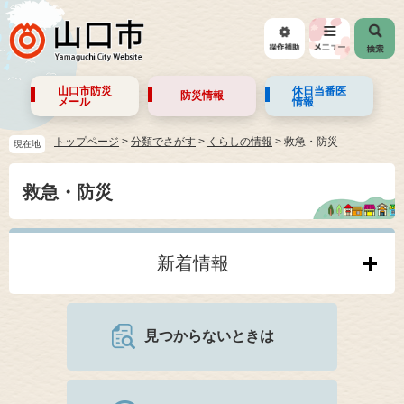
山口市防災
休日当番医
防災情報
メール
情報
トップページ
>
分類でさがす
>
くらしの情報
>
救急・防災
現在地
救急・防災
新着情報
見つからないときは