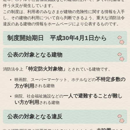
伴う火災が発生しています。
この制度は、利用者のみなさまが建物の危険性に関する情報を入手
し、その建物の利用について自ら判断できるよう、重大な消防法令
違反のある建物の情報をホームページにより公表するものです。
制度開始期日 平成30年4月1日から
公表の対象となる建物
「特定防火対象物」
消防法令上
とされている建物です。
不特定多数の
映画館、スーパーマーケット、ホテルなどの
方が利用
される建物
一人で避難することが難し
病院、社会福祉施設などの
い方が利用
される建物
公表の対象となる違反