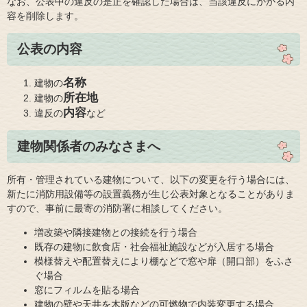
なお、
公表中の違反の是正を確認した場合は、当該違反にかかる内
容を削除します。​
公表の内容
名称
建物の
所在地
建物の
内容
違反の
など
建物関係者のみなさまへ
所有・管理されている建物について、以下の変更を行う場合には、
新たに消防用設備等の設置義務が生じ公表対象となることがありま
すので、事前に最寄の消防署に相談してください。
増改築や隣接建物との接続を行う場合
既存の建物に飲食店・社会福祉施設などが入居する場合
模様替えや配置替えにより棚などで窓や扉（開口部）をふさ
ぐ場合
窓にフィルムを貼る場合
建物の壁や天井を木版などの可燃物で内装変更する場合