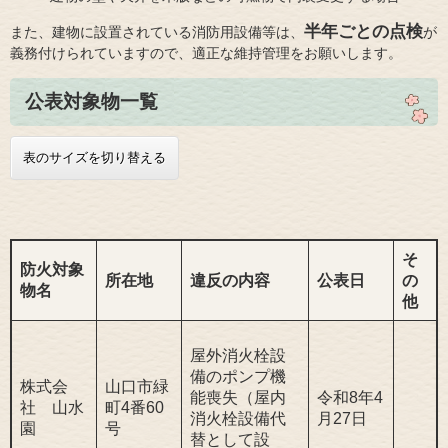
半年ごとの点検
また、建物に設置されている消防用設備等は、
が
義務付けられていますので、適正な維持管理をお願いします。
公表対象物一覧
表のサイズを切り替える
そ
防火対象
所在地
違反の内容
公表日
の
物名
他
屋外消火栓設
備のポンプ機
株式会
山口市緑
能喪失（屋内
令和8年4
社 山水
町4番60
消火栓設備代
月27日
園
号
替として設