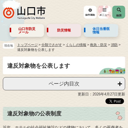
山口市防災
休日当番医
防災情報
メール
情報
トップページ
>
分類でさがす
>
くらしの情報
>
救急・防災
>
消防
現在地
違反対象物を公表します
違反対象物を公表します
ページ内目次
更新日：2026年4月27日更新
違反対象物の公表制度
近年、ホテルや社会福祉施設などの建物において、多くの死傷者を