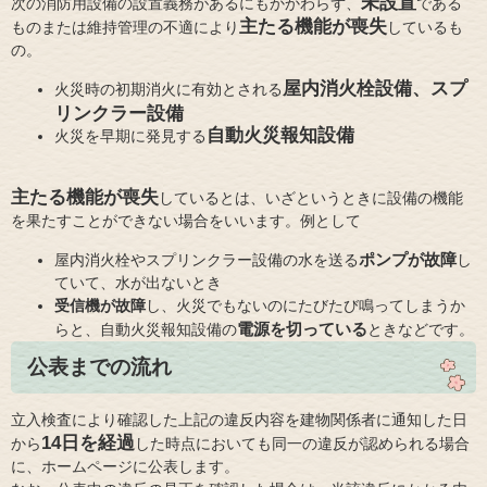
未設置
次の消防用設備の設置義務があるにもかかわらず、
である
主たる機能が喪失
ものまたは維持管理の不適により
しているも
の。
屋内消火栓設備、スプ
火災時の初期消火に有効とされる
リンクラー設備
自動火災報知設備
火災を早期に発見する
主たる機能が喪失
しているとは、いざというときに設備の機能
を果たすことができない場合をいいます。例として
ポンプが故障
屋内消火栓やスプリンクラー設備の水を送る
し
ていて、水が出ないとき
受信機が故障
し、火災でもないのにたびたび鳴ってしまうか
電源を切っている
らと、自動火災報知設備の
ときなどです
。
公表までの流れ
立入検査により確認した上記の違反内容を建物関係者に通知した日
14日を経過
から
した時点においても同一の違反が認められる場合
に、ホームページに公表します。