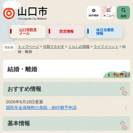
山口市防災
休日当番医
防災情報
メール
情報
トップページ
>
分類でさがす
>
くらしの情報
>
ライフイベント
>
結
現在地
婚・離婚
結婚・離婚
おすすめ情報
2026年6月18日更新
国民年金保険料の免除・納付猶予申請
基本情報